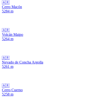
🇦🇷
Cerro Macón
5284
m
🇦🇷
Volcán Maipo
5264
m
🇦🇷
Nevado de Concha Argolla
5261
m
🇦🇷
Cerro Cuerno
5258
m