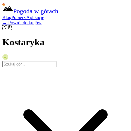
Pogoda w górach
Blog
Pobierz Aplikację
← Powrót do krajów
🇨🇷
Kostaryka