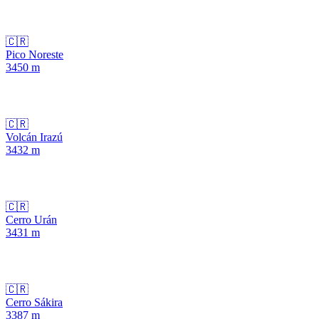
🇨🇷
Pico Noreste
3450
m
🇨🇷
Volcán Irazú
3432
m
🇨🇷
Cerro Urán
3431
m
🇨🇷
Cerro Sákira
3387
m