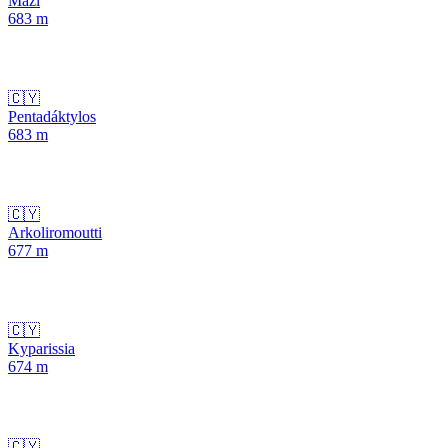
Mazi
683
m
🇨🇾
Pentadáktylos
683
m
🇨🇾
Arkoliromoutti
677
m
🇨🇾
Kyparissia
674
m
🇨🇾