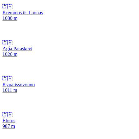
🇨🇾
Kremmos tis Laonas
1080
m
🇨🇾
Agía Paraskeví
1026
m
🇨🇾
Kyparissovouno
1011
m
🇨🇾
Éloros
987
m