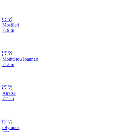
🇨🇾
Mosfileri
719
m
🇨🇾
Moútti tou Ioannarí
712
m
🇨🇾
Atrátsa
711
m
🇨🇾
Ólympos