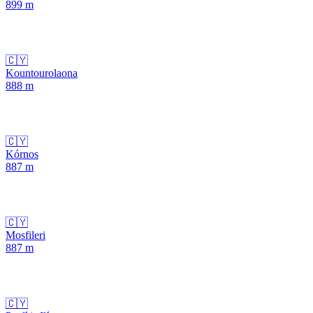
899
m
🇨🇾
Kountourolaona
888
m
🇨🇾
Kórnos
887
m
🇨🇾
Mosfileri
887
m
🇨🇾