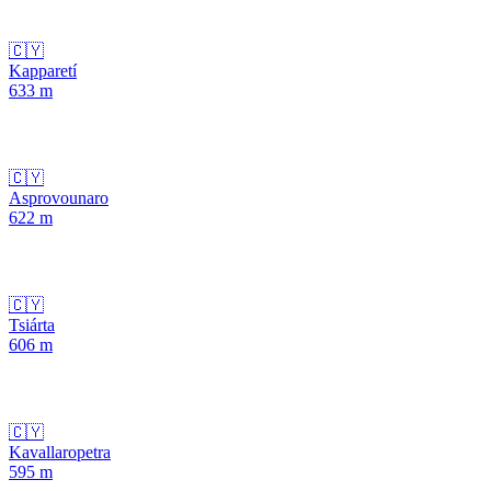
🇨🇾
Kapparetí
633
m
🇨🇾
Asprovounaro
622
m
🇨🇾
Tsiárta
606
m
🇨🇾
Kavallaropetra
595
m