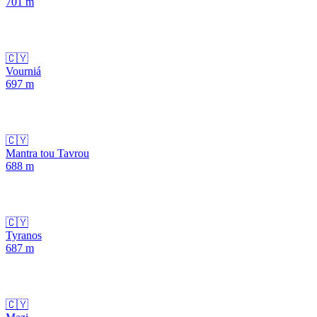
701
m
🇨🇾
Vourniá
697
m
🇨🇾
Mantra tou Tavrou
688
m
🇨🇾
Tyranos
687
m
🇨🇾