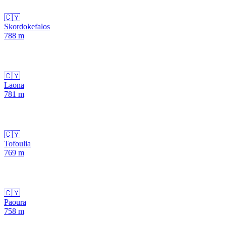
🇨🇾
Skordokefalos
788
m
🇨🇾
Laona
781
m
🇨🇾
Tofoulia
769
m
🇨🇾
Paoura
758
m