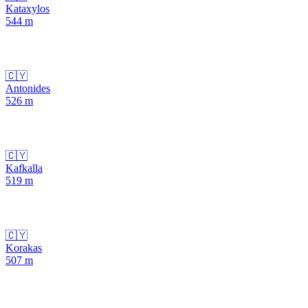
Kataxylos
544
m
🇨🇾
Antonides
526
m
🇨🇾
Kafkalla
519
m
🇨🇾
Korakas
507
m