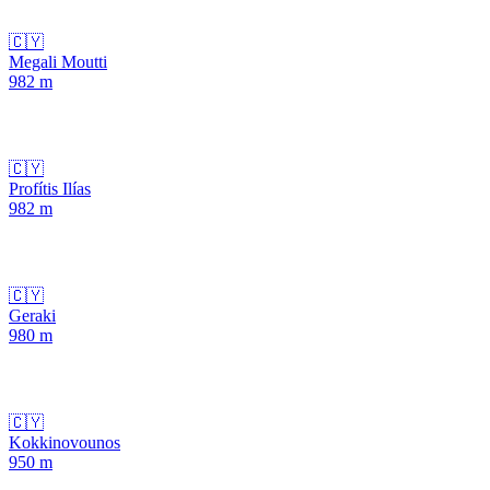
🇨🇾
Megali Moutti
982
m
🇨🇾
Profítis Ilías
982
m
🇨🇾
Geraki
980
m
🇨🇾
Kokkinovounos
950
m