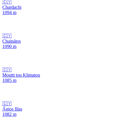
🇨🇾
Chardachi
1094
m
🇨🇾
Chainátos
1090
m
🇨🇾
Moutti tou Klimatou
1085
m
🇨🇾
Ágios Ilías
1082
m