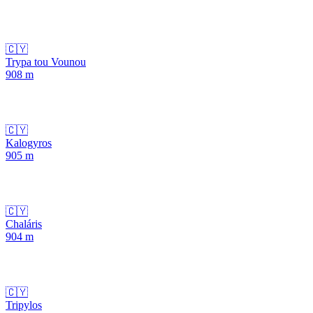
🇨🇾
Trypa tou Vounou
908
m
🇨🇾
Kalogyros
905
m
🇨🇾
Chaláris
904
m
🇨🇾
Tripylos