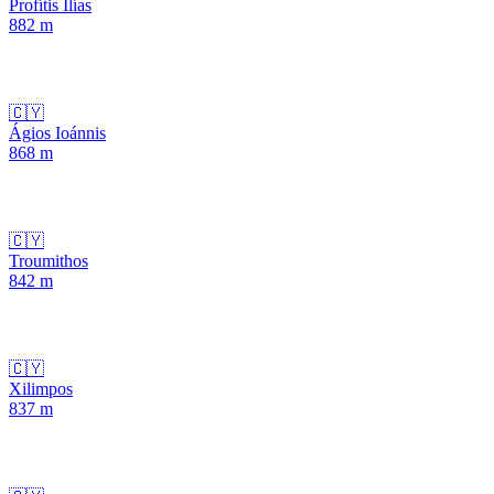
Profítis Ilías
882
m
🇨🇾
Ágios Ioánnis
868
m
🇨🇾
Troumithos
842
m
🇨🇾
Xilimpos
837
m