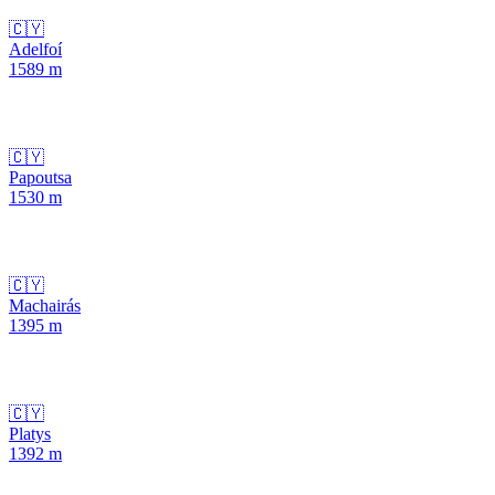
🇨🇾
Adelfoí
1589
m
🇨🇾
Papoutsa
1530
m
🇨🇾
Machairás
1395
m
🇨🇾
Platys
1392
m