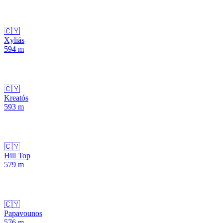
🇨🇾
Xyliás
594
m
🇨🇾
Kreatós
593
m
🇨🇾
Hill Top
579
m
🇨🇾
Papavounos
576
m