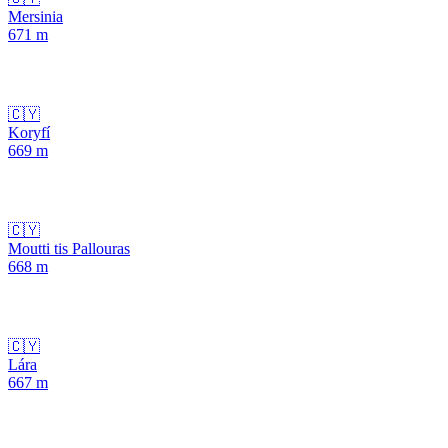
Mersinia
671
m
🇨🇾
Koryfí
669
m
🇨🇾
Moutti tis Pallouras
668
m
🇨🇾
Lára
667
m