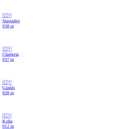
🇨🇾
Staoudies
938
m
🇨🇾
Charkeia
937
m
🇨🇾
Giailás
928
m
🇨🇾
Kolia
912
m