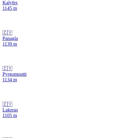
Kalyfes
1145
m
🇨🇾
Panagía
1139
m
🇨🇾
Pyrgomoutti
1134
m
🇨🇾
Lakeras
1105
m