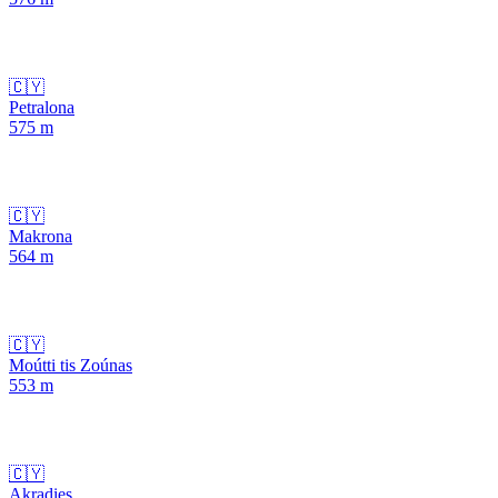
🇨🇾
Petralona
575
m
🇨🇾
Makrona
564
m
🇨🇾
Moútti tis Zoúnas
553
m
🇨🇾
Akradies