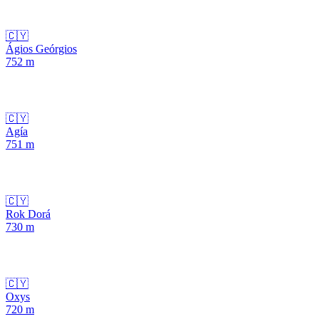
🇨🇾
Ágios Geórgios
752
m
🇨🇾
Agía
751
m
🇨🇾
Rok Dorá
730
m
🇨🇾
Oxys
720
m