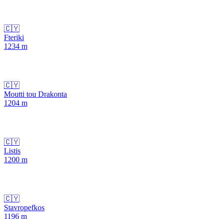
🇨🇾
Fteriki
1234
m
🇨🇾
Moutti tou Drakonta
1204
m
🇨🇾
Listis
1200
m
🇨🇾
Stavropefkos
1196
m