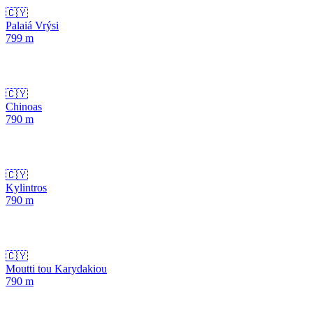
🇨🇾
Palaiá Vrýsi
799
m
🇨🇾
Chinoas
790
m
🇨🇾
Kylintros
790
m
🇨🇾
Moutti tou Karydakiou
790
m