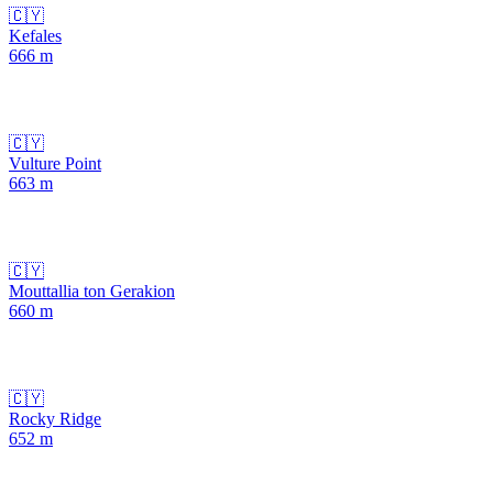
🇨🇾
Kefales
666
m
🇨🇾
Vulture Point
663
m
🇨🇾
Mouttallia ton Gerakion
660
m
🇨🇾
Rocky Ridge
652
m