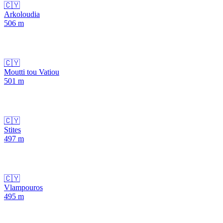
🇨🇾
Arkoloudia
506
m
🇨🇾
Moutti tou Vatiou
501
m
🇨🇾
Stites
497
m
🇨🇾
Vlampouros
495
m