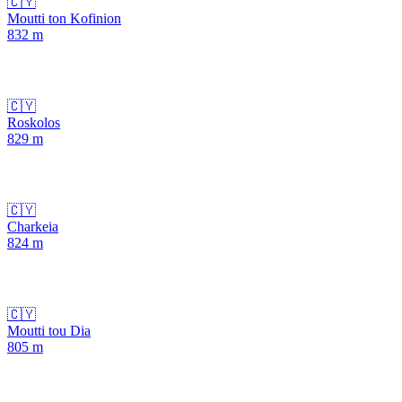
🇨🇾
Moutti ton Kofinion
832
m
🇨🇾
Roskolos
829
m
🇨🇾
Charkeia
824
m
🇨🇾
Moutti tou Dia
805
m