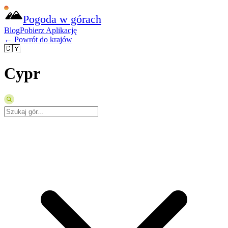
Pogoda w górach
Blog
Pobierz Aplikację
← Powrót do krajów
🇨🇾
Cypr