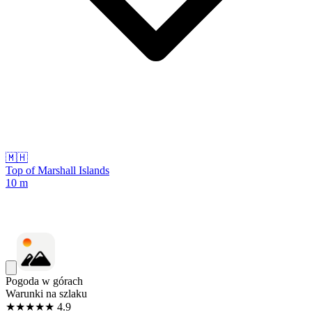
🇲🇭
Top of Marshall Islands
10
m
Pogoda w górach
Warunki na szlaku
★★★★★ 4.9