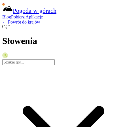
Pogoda w górach
Blog
Pobierz Aplikację
← Powrót do krajów
🇸🇮
Słowenia