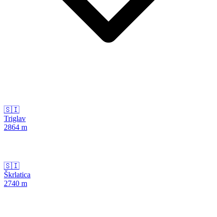
🇸🇮
Triglav
2864
m
🇸🇮
Škrlatica
2740
m