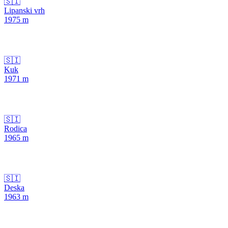
🇸🇮
Lipanski vrh
1975
m
🇸🇮
Kuk
1971
m
🇸🇮
Rodica
1965
m
🇸🇮
Deska
1963
m