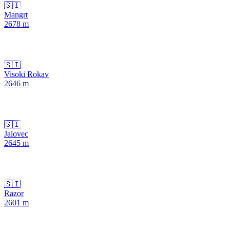
🇸🇮
Mangrt
2678
m
🇸🇮
Visoki Rokav
2646
m
🇸🇮
Jalovec
2645
m
🇸🇮
Razor
2601
m