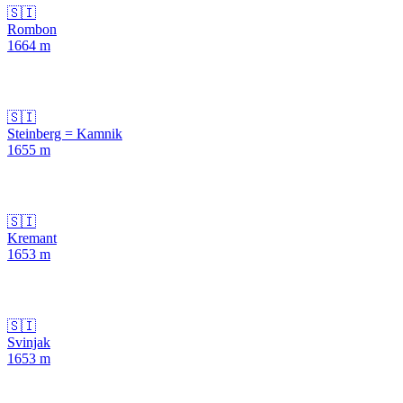
🇸🇮
Rombon
1664
m
🇸🇮
Steinberg = Kamnik
1655
m
🇸🇮
Kremant
1653
m
🇸🇮
Svinjak
1653
m