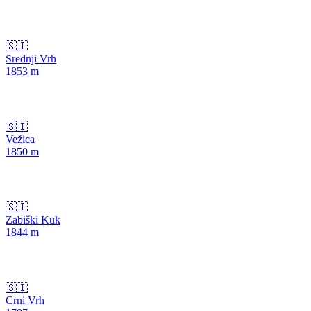
🇸🇮
Srednji Vrh
1853
m
🇸🇮
Vežica
1850
m
🇸🇮
Zabiški Kuk
1844
m
🇸🇮
Crni Vrh