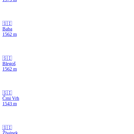
🇸🇮
Baba
1562
m
🇸🇮
Blegoš
1562
m
🇸🇮
Črni Vrh
1543
m
🇸🇮
Žbajnek