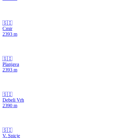
🇸🇮
Cmir
2393
m
🇸🇮
Planjava
2393
m
🇸🇮
Debeli Vrh
2390
m
🇸🇮
V. Spicje