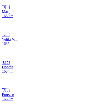
🇸🇮
Matajur
1650
m
🇸🇮
Veliki Vrh
1635
m
🇸🇮
Dobrča
1634
m
🇸🇮
Porezen
1630
m