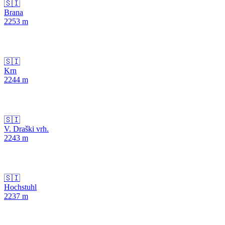
🇸🇮
Brana
2253
m
🇸🇮
Krn
2244
m
🇸🇮
V. Draški vrh.
2243
m
🇸🇮
Hochstuhl
2237
m