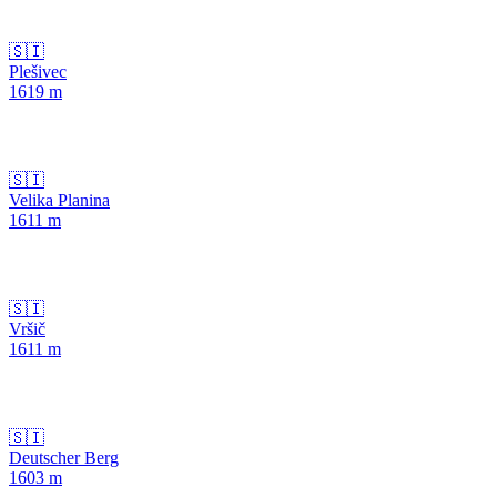
🇸🇮
Plešivec
1619
m
🇸🇮
Velika Planina
1611
m
🇸🇮
Vršič
1611
m
🇸🇮
Deutscher Berg
1603
m