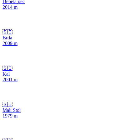
Debela peč
2014
m
🇸🇮
Brda
2009
m
🇸🇮
Kal
2001
m
🇸🇮
Mali Stol
1979
m