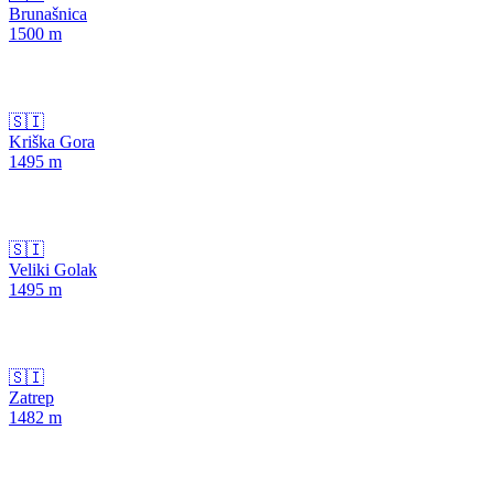
Brunašnica
1500
m
🇸🇮
Kriška Gora
1495
m
🇸🇮
Veliki Golak
1495
m
🇸🇮
Zatrep
1482
m