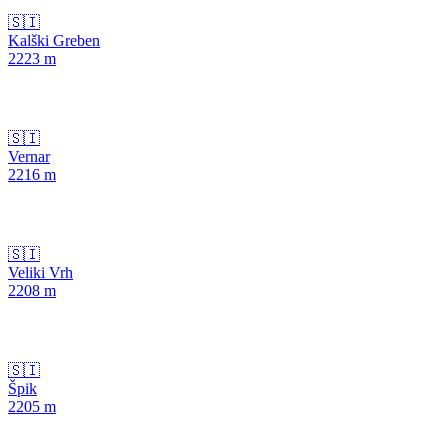
🇸🇮
Kalški Greben
2223
m
🇸🇮
Vernar
2216
m
🇸🇮
Veliki Vrh
2208
m
🇸🇮
Špik
2205
m