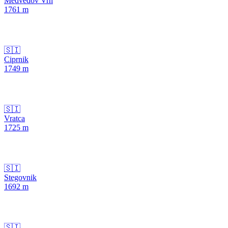
Medvedov Vrh
1761
m
🇸🇮
Ciprnik
1749
m
🇸🇮
Vratca
1725
m
🇸🇮
Stegovnik
1692
m
🇸🇮