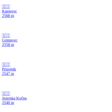
🇸🇮
Kanjavec
2568
m
🇸🇮
Grintavec
2558
m
🇸🇮
Prisojnik
2547
m
🇸🇮
Jezerska Kočna
2540
m