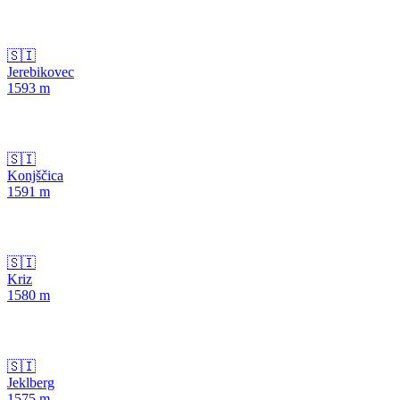
🇸🇮
Jerebikovec
1593
m
🇸🇮
Konjščica
1591
m
🇸🇮
Kriz
1580
m
🇸🇮
Jeklberg
1575
m