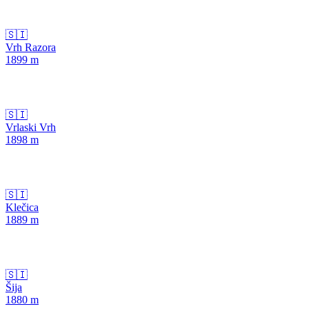
🇸🇮
Vrh Razora
1899
m
🇸🇮
Vrlaski Vrh
1898
m
🇸🇮
Klečica
1889
m
🇸🇮
Šija
1880
m