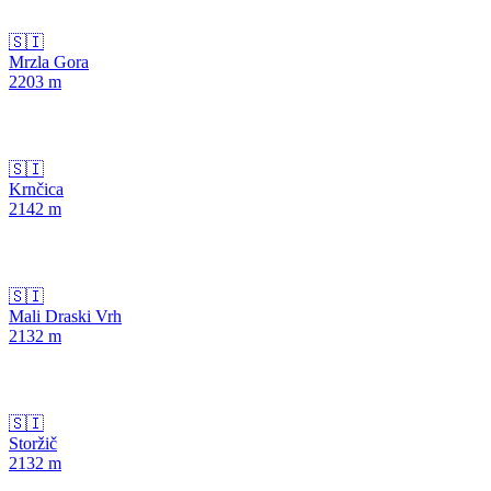
🇸🇮
Mrzla Gora
2203
m
🇸🇮
Krnčica
2142
m
🇸🇮
Mali Draski Vrh
2132
m
🇸🇮
Storžič
2132
m