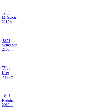
🇸🇮
M. Spicje
2112
m
🇸🇮
Veliki Vrh
2100
m
🇸🇮
Kser
2086
m
🇸🇮
Raduha
2062
m