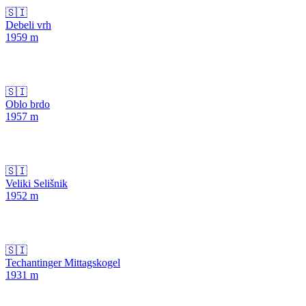
🇸🇮
Debeli vrh
1959
m
🇸🇮
Oblo brdo
1957
m
🇸🇮
Veliki Selišnik
1952
m
🇸🇮
Techantinger Mit­tagskogel
1931
m