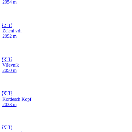
2054
m
🇸🇮
Zeleni vrh
2052
m
🇸🇮
Viševnik
2050
m
🇸🇮
Kordesch Kopf
2033
m
🇸🇮