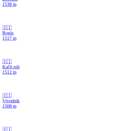
1538
m
🇸🇮
Rogla
1517
m
🇸🇮
Kačji rob
1512
m
🇸🇮
Vivodnik
1508
m
🇸🇮