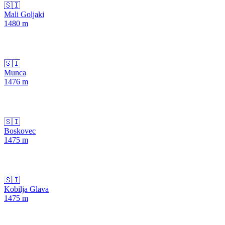
🇸🇮
Mali Goljaki
1480
m
🇸🇮
Munca
1476
m
🇸🇮
Boskovec
1475
m
🇸🇮
Kobilja Glava
1475
m