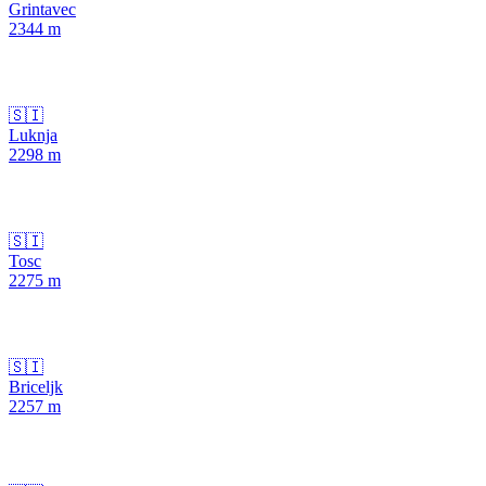
Grintavec
2344
m
🇸🇮
Luknja
2298
m
🇸🇮
Tosc
2275
m
🇸🇮
Briceljk
2257
m