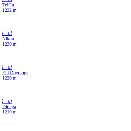
Telfân
1232
m
🇹🇩
Nikou
1230
m
🇹🇩
Ehi Dogologa
1220
m
🇹🇩
Diouga
1210
m