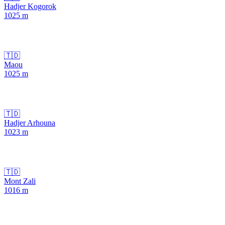
Hadjer Kogorok
1025
m
🇹🇩
Maou
1025
m
🇹🇩
Hadjer Arhouna
1023
m
🇹🇩
Mont Zali
1016
m