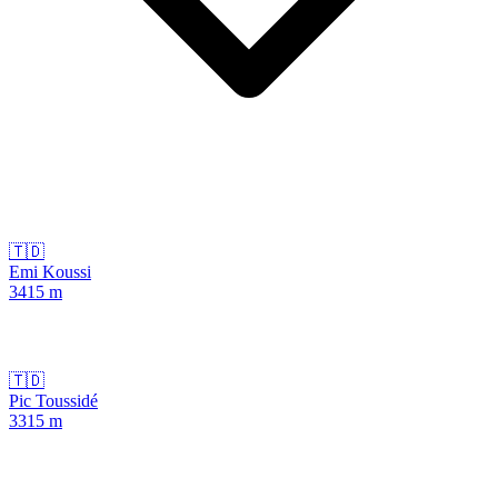
🇹🇩
Emi Koussi
3415
m
🇹🇩
Pic Toussidé
3315
m