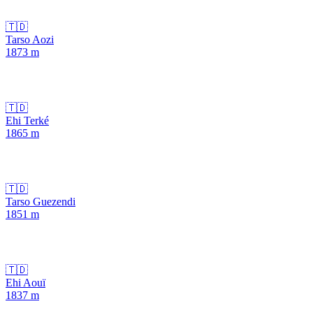
🇹🇩
Tarso Aozi
1873
m
🇹🇩
Ehi Terké
1865
m
🇹🇩
Tarso Guezendi
1851
m
🇹🇩
Ehi Aouï
1837
m