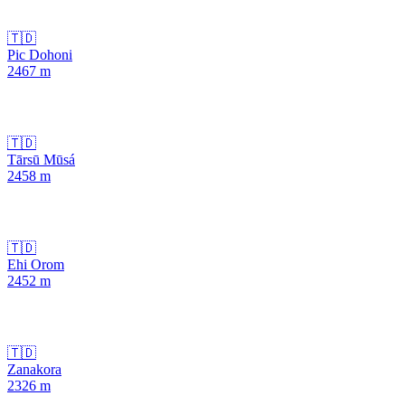
🇹🇩
Pic Dohoni
2467
m
🇹🇩
Tārsū Mūsá
2458
m
🇹🇩
Ehi Orom
2452
m
🇹🇩
Zanakora
2326
m