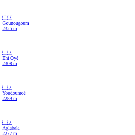
🇹🇩
Gounougoum
2325
m
🇹🇩
Ehi Oyé
2308
m
🇹🇩
Youdoumoé
2289
m
🇹🇩
Aglabala
2277
m