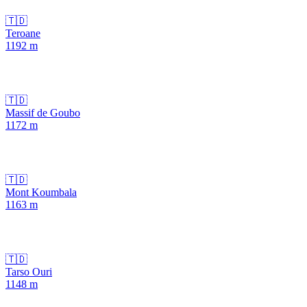
🇹🇩
Teroane
1192
m
🇹🇩
Massif de Goubo
1172
m
🇹🇩
Mont Koumbala
1163
m
🇹🇩
Tarso Ouri
1148
m