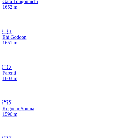
Gara Tougoumchi
1652
m
🇹🇩
Ehi Godoon
1651
m
🇹🇩
Farenti
1603
m
🇹🇩
Kegueur Souma
1596
m