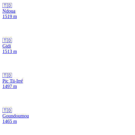
🇹🇩
Ndoua
1519
m
🇹🇩
Gidi
1513
m
🇹🇩
Pic Tii-Irré
1497
m
🇹🇩
Goundoumou
1465
m