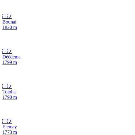
🇹🇩
Bounaï
1820
m
🇹🇩
Déédema
1799
m
🇹🇩
Totoha
1790
m
🇹🇩
Elemay
1773
m