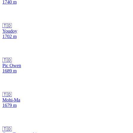
1740
m
🇹🇩
Youdoy
1702
m
🇹🇩
Pic Owen
1689
m
🇹🇩
Mohi-Ma
1679
m
🇹🇩