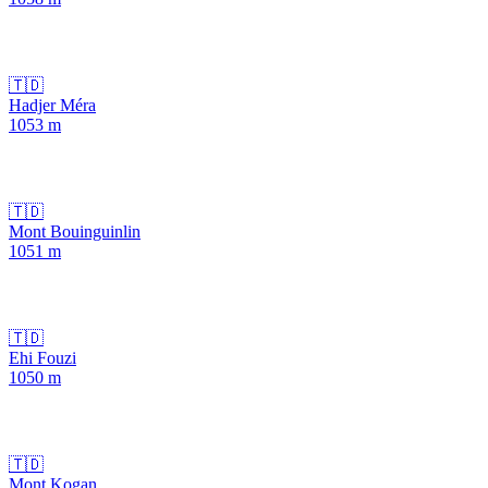
🇹🇩
Hadjer Méra
1053
m
🇹🇩
Mont Bouinguinlin
1051
m
🇹🇩
Ehi Fouzi
1050
m
🇹🇩
Mont Kogan