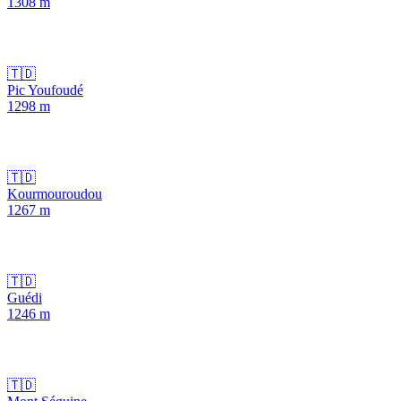
1308
m
🇹🇩
Pic Youfoudé
1298
m
🇹🇩
Kourmouroudou
1267
m
🇹🇩
Guédi
1246
m
🇹🇩