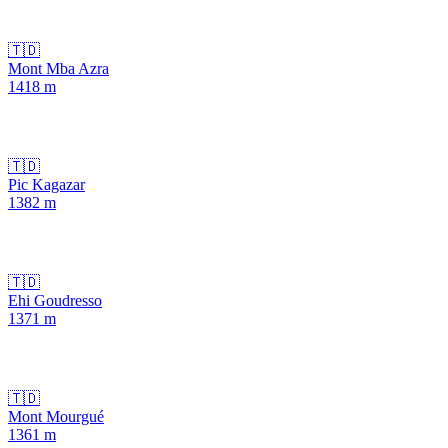
🇹🇩
Mont Mba Azra
1418
m
🇹🇩
Pic Kagazar
1382
m
🇹🇩
Ehi Goudresso
1371
m
🇹🇩
Mont Mourgué
1361
m