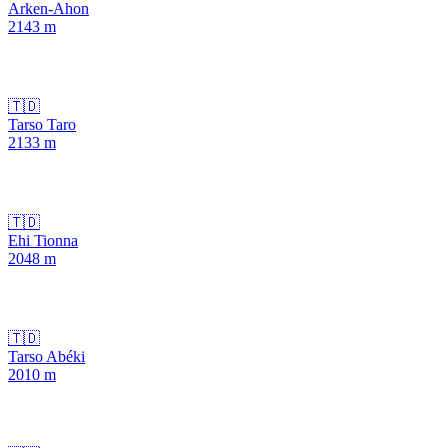
Arken-Ahon
2143
m
🇹🇩
Tarso Taro
2133
m
🇹🇩
Ehi Tionna
2048
m
🇹🇩
Tarso Abéki
2010
m