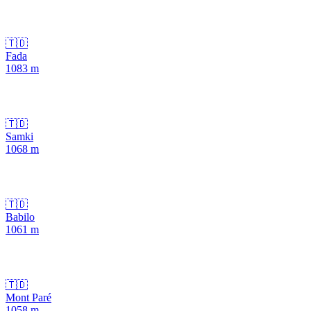
🇹🇩
Fada
1083
m
🇹🇩
Samki
1068
m
🇹🇩
Babilo
1061
m
🇹🇩
Mont Paré
1058
m