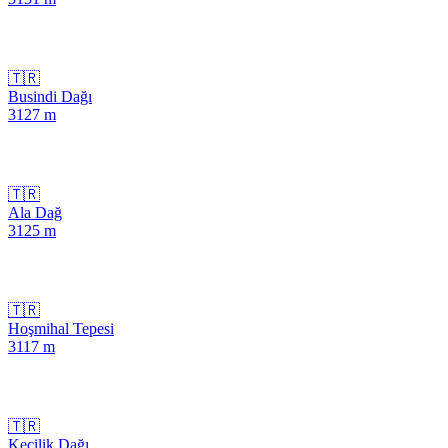
🇹🇷
Busindi Dağı
3127
m
🇹🇷
Ala Dağ
3125
m
🇹🇷
Hoşmihal Tepesi
3117
m
🇹🇷
Keçilik Dağı