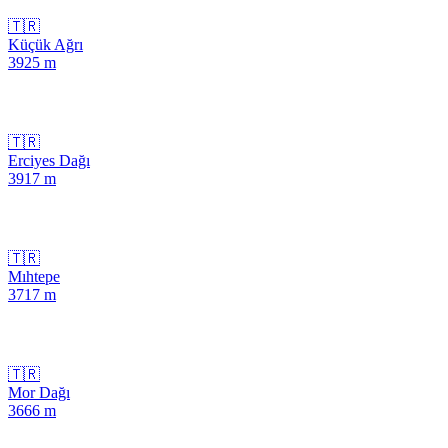
🇹🇷
Küçük Ağrı
3925
m
🇹🇷
Erciyes Dağı
3917
m
🇹🇷
Mıhtepe
3717
m
🇹🇷
Mor Dağı
3666
m