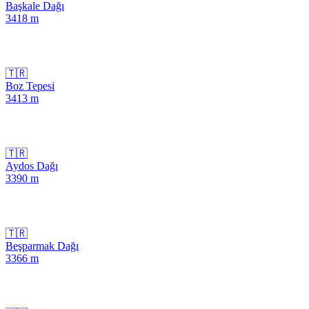
Başkale Dağı
3418
m
🇹🇷
Boz Tepesi
3413
m
🇹🇷
Aydos Dağı
3390
m
🇹🇷
Beşparmak Dağı
3366
m