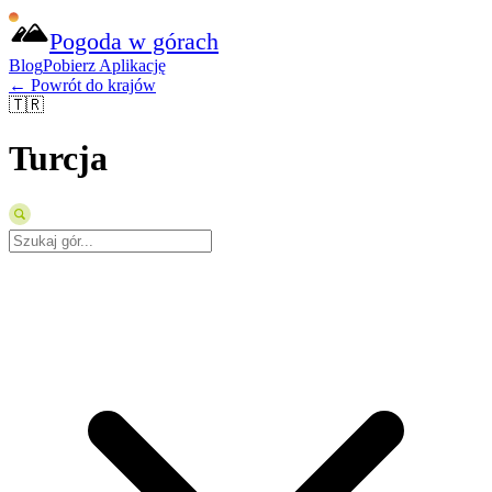
Pogoda w górach
Blog
Pobierz Aplikację
← Powrót do krajów
🇹🇷
Turcja