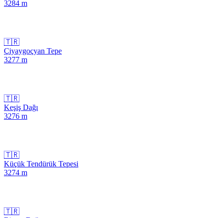
3284
m
🇹🇷
Çiyaygoçyan Tepe
3277
m
🇹🇷
Keşiş Dağı
3276
m
🇹🇷
Küçük Tendürük Tepesi
3274
m
🇹🇷