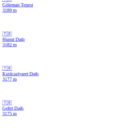
Göleman Tepesi
3189
m
🇹🇷
Hunut Dağı
3182
m
🇹🇷
Kızılcaziyaret Dağı
3177
m
🇹🇷
Gebri Dağı
3175
m