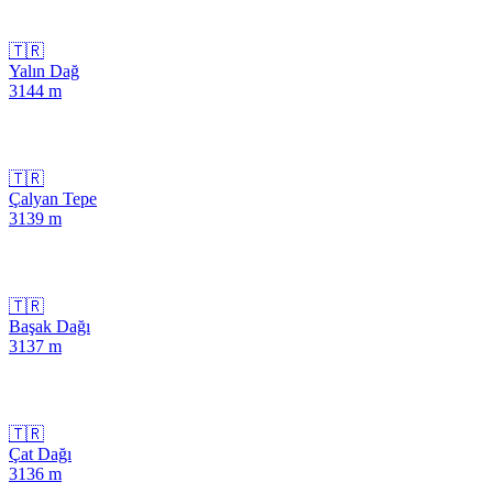
🇹🇷
Yalın Dağ
3144
m
🇹🇷
Çalyan Tepe
3139
m
🇹🇷
Başak Dağı
3137
m
🇹🇷
Çat Dağı
3136
m