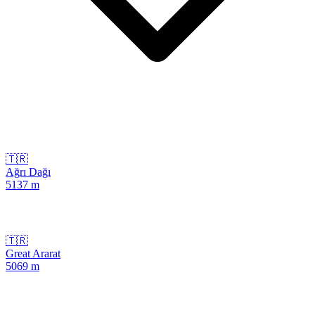
🇹🇷
Ağrı Dağı
5137
m
🇹🇷
Great Ararat
5069
m