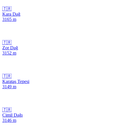
🇹🇷
Kara Dağ
3165
m
🇹🇷
Zor Dağ
3152
m
🇹🇷
Karataş Tepesi
3149
m
🇹🇷
Cimil Dağı
3146
m