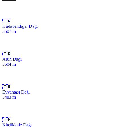
🇹🇷
Hüdavendigar Dağı
3507
m
🇹🇷
Aruh Dağı
3504
m
🇹🇷
Eyvantaşı Dağı
3483
m
🇹🇷
Küçükkale Dağı