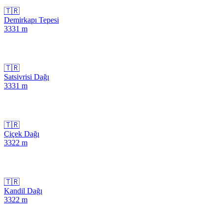
🇹🇷
Demirkapı Tepesi
3331
m
🇹🇷
Satsivrisi Dağı
3331
m
🇹🇷
Çiçek Dağı
3322
m
🇹🇷
Kandil Dağı
3322
m