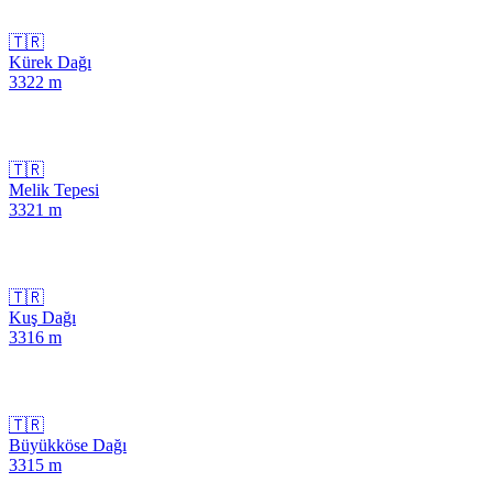
🇹🇷
Kürek Dağı
3322
m
🇹🇷
Melik Tepesi
3321
m
🇹🇷
Kuş Dağı
3316
m
🇹🇷
Büyükköse Dağı
3315
m