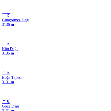
🇹🇷
Güngörmez Dağı
3136
m
🇹🇷
Küp Dağı
3135
m
🇹🇷
Boğa Tepesi
3131
m
🇹🇷
Göze Dağı
3131
m