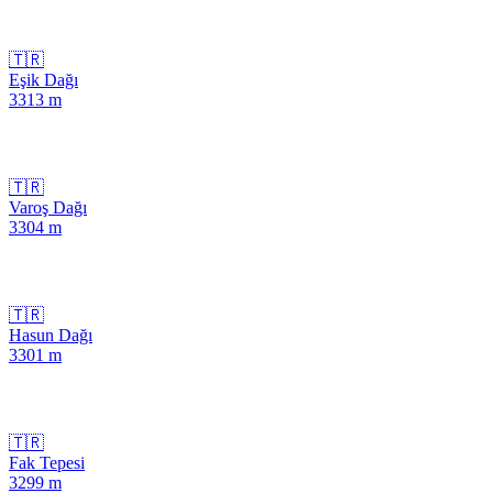
🇹🇷
Eşik Dağı
3313
m
🇹🇷
Varoş Dağı
3304
m
🇹🇷
Hasun Dağı
3301
m
🇹🇷
Fak Tepesi
3299
m