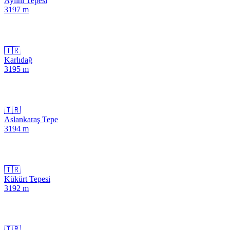
Aylini Tepesi
3197
m
🇹🇷
Karlıdağ
3195
m
🇹🇷
Aslankaraş Tepe
3194
m
🇹🇷
Kükürt Tepesi
3192
m
🇹🇷