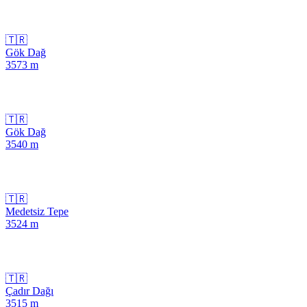
🇹🇷
Gök Dağ
3573
m
🇹🇷
Gök Dağ
3540
m
🇹🇷
Medetsiz Tepe
3524
m
🇹🇷
Çadır Dağı
3515
m