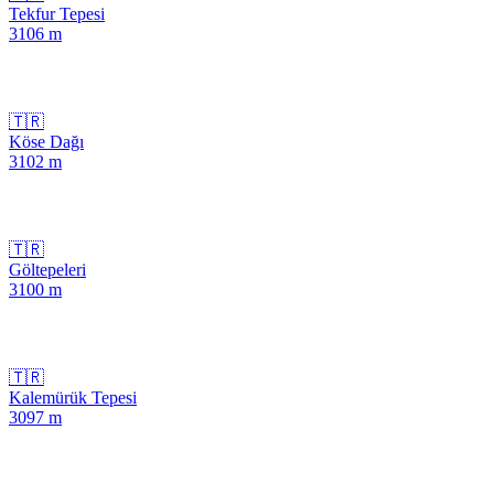
Tekfur Tepesi
3106
m
🇹🇷
Köse Dağı
3102
m
🇹🇷
Göltepeleri
3100
m
🇹🇷
Kalemürük Tepesi
3097
m