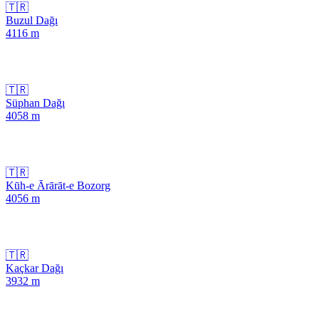
🇹🇷
Buzul Dağı
4116
m
🇹🇷
Süphan Dağı
4058
m
🇹🇷
Kūh-e Ārārāt-e Bozorg
4056
m
🇹🇷
Kaçkar Dağı
3932
m