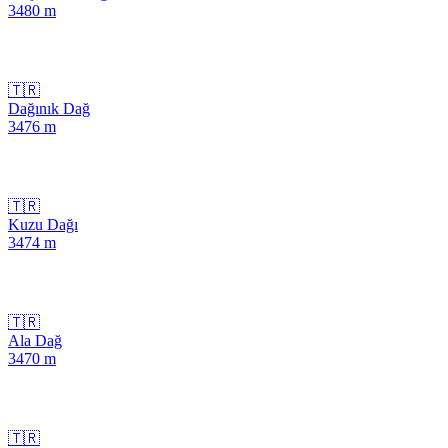
3480
m
🇹🇷
Dağınık Dağ
3476
m
🇹🇷
Kuzu Dağı
3474
m
🇹🇷
Ala Dağ
3470
m
🇹🇷