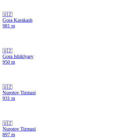
🇺🇿
Gora Karakash
981
m
🇺🇿
Gora Ishiklyary
950
m
🇺🇿
Nurotov Tizmasi
931
m
🇺🇿
Nurotov Tizmasi
897
m