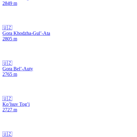
2849
m
🇺🇿
Gora Khodzha-Gul’-Ata
2805
m
🇺🇿
Gora Bel’-Auty
2765
m
🇺🇿
Ko’lsuv Tog’i
2727
m
🇺🇿