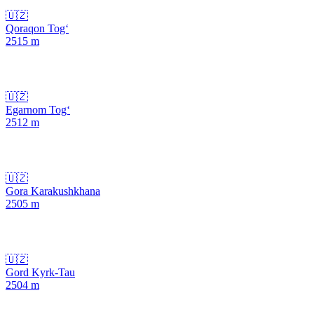
🇺🇿
Qoraqon Tog‘
2515
m
🇺🇿
Egarnom Tog‘
2512
m
🇺🇿
Gora Karakushkhana
2505
m
🇺🇿
Gord Kyrk-Tau
2504
m