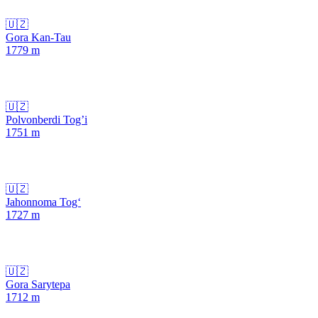
🇺🇿
Gora Kan-Tau
1779
m
🇺🇿
Polvonberdi Tog’i
1751
m
🇺🇿
Jahonnoma Tog‘
1727
m
🇺🇿
Gora Sarytepa
1712
m