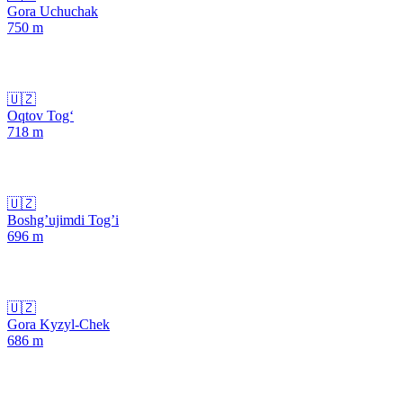
Gora Uchuchak
750
m
🇺🇿
Oqtov Tog‘
718
m
🇺🇿
Boshg’ujimdi Tog’i
696
m
🇺🇿
Gora Kyzyl-Chek
686
m