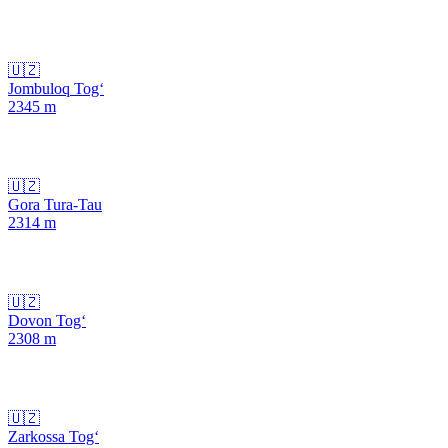
🇺🇿
Jombuloq Tog‘
2345
m
🇺🇿
Gora Tura-Tau
2314
m
🇺🇿
Dovon Tog‘
2308
m
🇺🇿
Zarkossa Tog‘