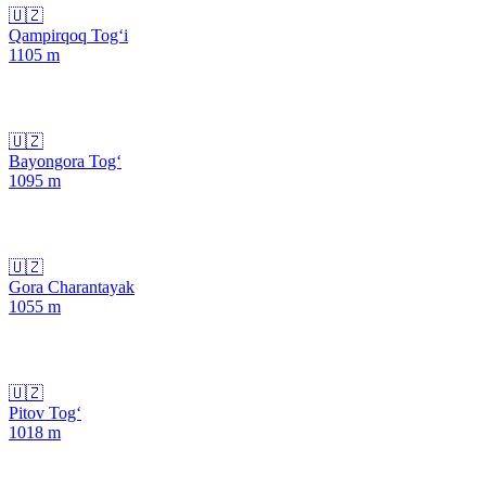
🇺🇿
Qampirqoq Tog‘i
1105
m
🇺🇿
Bayongora Tog‘
1095
m
🇺🇿
Gora Charantayak
1055
m
🇺🇿
Pitov Tog‘
1018
m