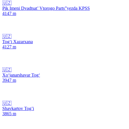
🇺🇿
Pik Imeni Dvadtsat’ Vtorogo Parts”yezda KPSS
4147
m
🇺🇿
Tog‘i Xazarxana
4127
m
🇺🇿
Xo‘janarshavar Tog‘
3947
m
🇺🇿
Shavkartov Tog’i
3865
m