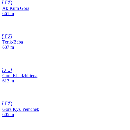
🇺🇿
Ak-Kum Gora
661
m
🇺🇿
Terik-Baba
637
m
🇺🇿
Gora Khadzhirtepa
613
m
🇺🇿
Gora Kyz-Yemchek
605
m