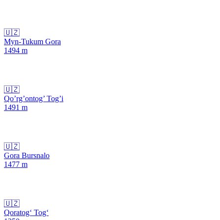
🇺🇿
Myn-Tukum Gora
1494
m
🇺🇿
Qo’rg’ontog’ Tog’i
1491
m
🇺🇿
Gora Bursnalo
1477
m
🇺🇿
Qoratog‘ Tog‘