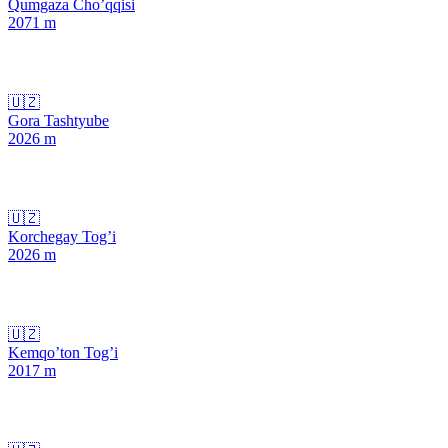
Qumgaza Cho’qqisi
2071
m
🇺🇿
Gora Tashtyube
2026
m
🇺🇿
Korchegay Tog’i
2026
m
🇺🇿
Kemqo’ton Tog’i
2017
m