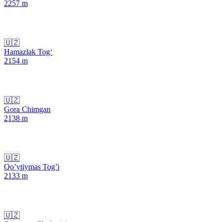
2257
m
🇺🇿
Hamazlak Tog‘
2154
m
🇺🇿
Gora Chimgan
2138
m
🇺🇿
Qo’ytiymas Tog’i
2133
m
🇺🇿