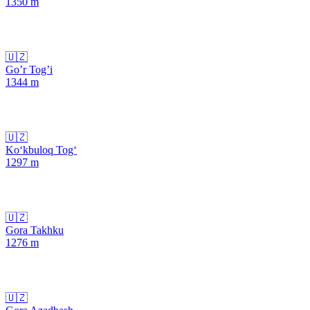
1350
m
🇺🇿
Go’r Tog’i
1344
m
🇺🇿
Ko‘kbuloq Tog‘
1297
m
🇺🇿
Gora Takhku
1276
m
🇺🇿