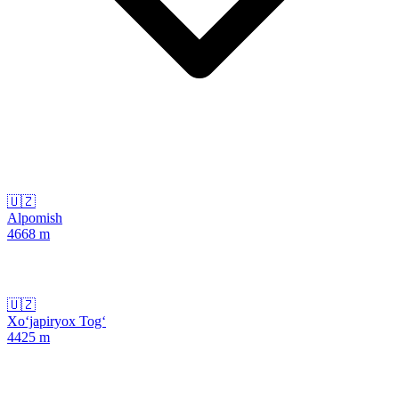
🇺🇿
Alpomish
4668
m
🇺🇿
Xo‘japiryox Tog‘
4425
m