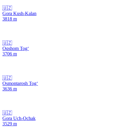
🇺🇿
Gora Kush-Kalan
3818
m
🇺🇿
Oqshom Tog‘
3706
m
🇺🇿
Osmontarosh Tog‘
3636
m
🇺🇿
Gora Uch-Ochak
3529
m