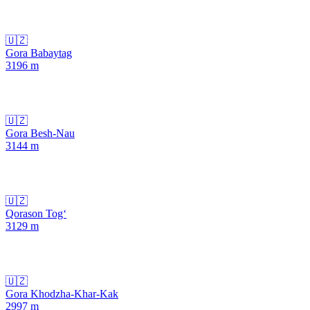
🇺🇿
Gora Babaytag
3196
m
🇺🇿
Gora Besh-Nau
3144
m
🇺🇿
Qorason Tog‘
3129
m
🇺🇿
Gora Khodzha-Khar-Kak
2997
m