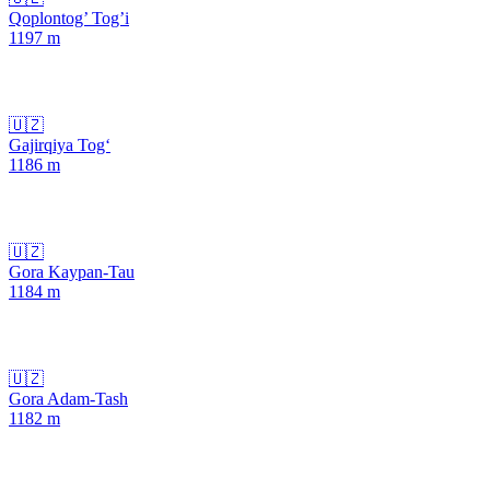
Qoplontog’ Tog’i
1197
m
🇺🇿
Gajirqiya Tog‘
1186
m
🇺🇿
Gora Kaypan-Tau
1184
m
🇺🇿
Gora Adam-Tash
1182
m