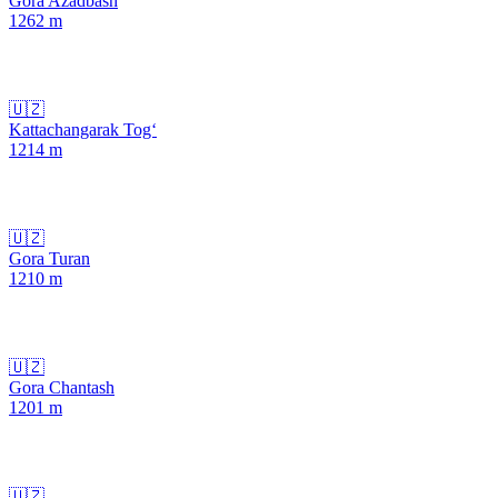
Gora Azadbash
1262
m
🇺🇿
Kattachangarak Tog‘
1214
m
🇺🇿
Gora Turan
1210
m
🇺🇿
Gora Chantash
1201
m
🇺🇿