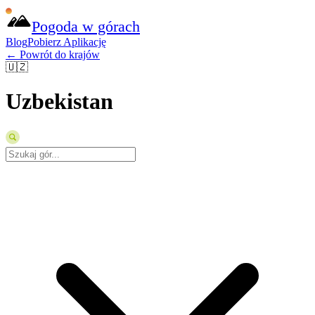
Pogoda w górach
Blog
Pobierz Aplikację
← Powrót do krajów
🇺🇿
Uzbekistan