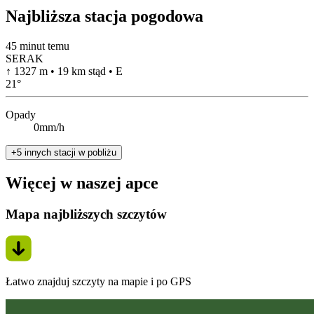
Najbliższa stacja pogodowa
45 minut temu
SERAK
↑ 1327 m • 19 km stąd • E
21
°
Opady
0mm/h
+5 innych stacji w pobliżu
Więcej w naszej apce
Mapa najbliższych szczytów
Łatwo znajduj szczyty na mapie i po GPS