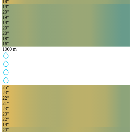
18
°
19
°
20
°
19
°
19
°
20
°
20
°
18
°
16
°
1000
m
25
°
23
°
22
°
21
°
23
°
23
°
22
°
19
°
23
°