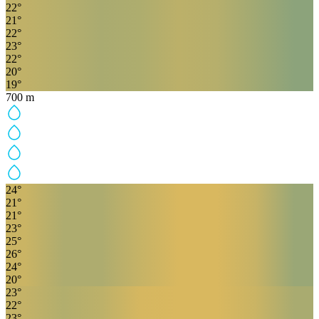
22
°
21
°
22
°
23
°
22
°
20
°
19
°
700
m
24
°
21
°
21
°
23
°
25
°
26
°
24
°
20
°
23
°
22
°
23
°