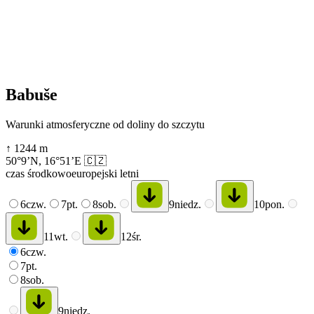
Babuše
Warunki atmosferyczne od doliny do szczytu
↑
1244
m
50°9’N
,
16°51’E
🇨🇿
czas środkowoeuropejski letni
6
czw.
7
pt.
8
sob.
9
niedz.
10
pon.
11
wt.
12
śr.
6
czw.
7
pt.
8
sob.
9
niedz.