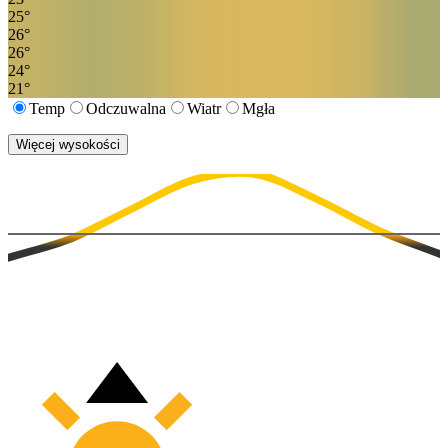
25
°
26
°
26
°
24
°
21
°
Temp
Odczuwalna
Wiatr
Mgła
Więcej wysokości