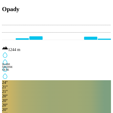
Opady
1244
m
SŁABE
ŚREDNIE
SILNE
24
°
21
°
21
°
20
°
20
°
20
°
20
°