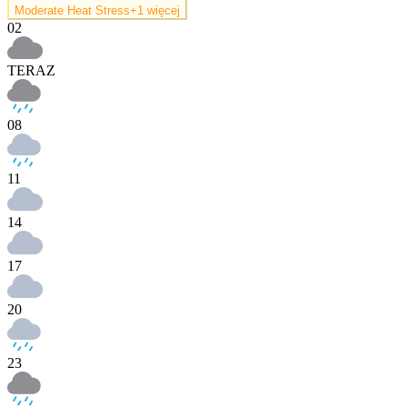
Moderate Heat Stress
+1 więcej
02
TERAZ
08
11
14
17
20
23