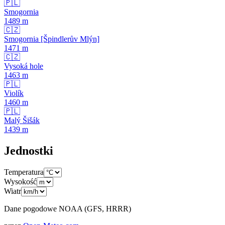
🇵🇱
Smogornia
1489
m
🇨🇿
Smogornia [Špindlerův Mlýn]
1471
m
🇨🇿
Vysoká hole
1463
m
🇵🇱
Violík
1460
m
🇵🇱
Malý Šišák
1439
m
Jednostki
Temperatura
Wysokość
Wiatr
Dane pogodowe NOAA (GFS, HRRR)