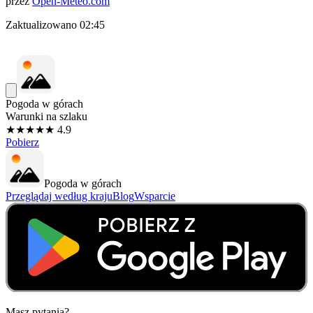
przez
Open-Meteo.com
Zaktualizowano
02:45
Pogoda w górach
Warunki na szlaku
★★★★★ 4.9
Pobierz
Pogoda w górach
Przeglądaj według kraju
Blog
Wsparcie
Masz pytania?