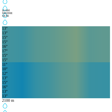
SŁABE
ŚREDNIE
SILNE
13
°
13
°
15
°
15
°
16
°
17
°
15
°
15
°
11
°
10
°
12
°
13
°
15
°
16
°
13
°
13
°
2100
m