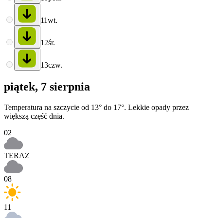
11
wt.
12
śr.
13
czw.
piątek, 7 sierpnia
Temperatura na szczycie od 13° do 17°. Lekkie opady przez
większą część dnia.
02
TERAZ
08
11