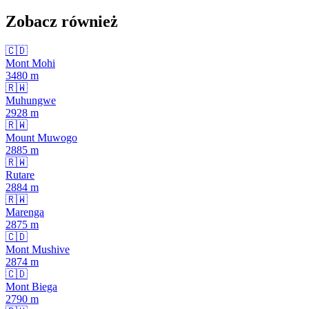
Zobacz również
🇨🇩
Mont Mohi
3480
m
🇷🇼
Muhungwe
2928
m
🇷🇼
Mount Muwogo
2885
m
🇷🇼
Rutare
2884
m
🇷🇼
Marenga
2875
m
🇨🇩
Mont Mushive
2874
m
🇨🇩
Mont Biega
2790
m