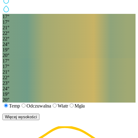
17
°
17
°
21
°
22
°
22
°
24
°
19
°
20
°
17
°
17
°
21
°
22
°
23
°
24
°
19
°
20
°
Temp
Odczuwalna
Wiatr
Mgła
Więcej wysokości