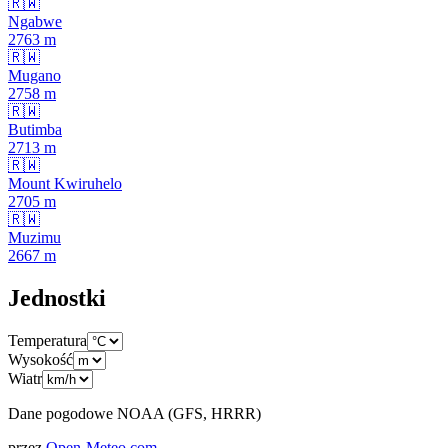
🇷🇼
Ngabwe
2763
m
🇷🇼
Mugano
2758
m
🇷🇼
Butimba
2713
m
🇷🇼
Mount Kwiruhelo
2705
m
🇷🇼
Muzimu
2667
m
Jednostki
Temperatura
Wysokość
Wiatr
Dane pogodowe NOAA (GFS, HRRR)
przez
Open-Meteo.com