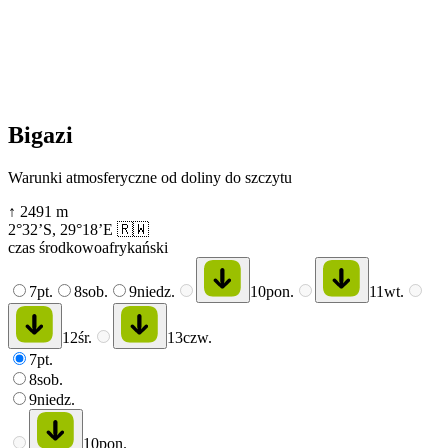
Bigazi
Warunki atmosferyczne od doliny do szczytu
↑
2491
m
2°32’S
,
29°18’E
🇷🇼
czas środkowoafrykański
7
pt.
8
sob.
9
niedz.
10
pon.
11
wt.
12
śr.
13
czw.
7
pt.
8
sob.
9
niedz.
10
pon.