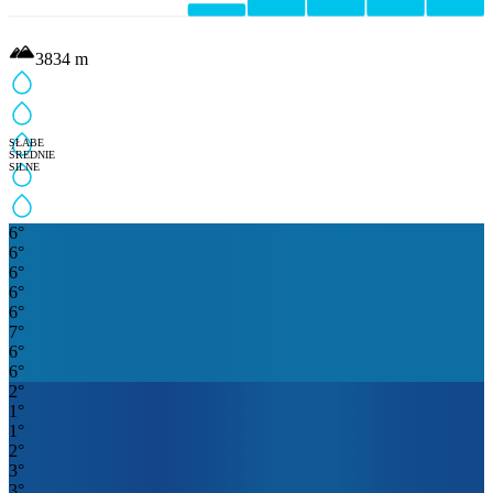
3834
m
SŁABE
ŚREDNIE
SILNE
6
°
6
°
6
°
6
°
6
°
7
°
6
°
6
°
2
°
1
°
1
°
2
°
3
°
3
°