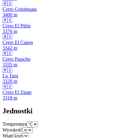
🇲🇽
Cerro Gripitguata
3400
m
🇲🇽
Cerro El Pilón
3376
m
🇲🇽
Cerro El Capen
3342
m
🇲🇽
Cerro Paracho
3335
m
🇲🇽
La Taza
3329
m
🇲🇽
Cerro El Zirate
3318
m
Jednostki
Temperatura
Wysokość
Wiatr