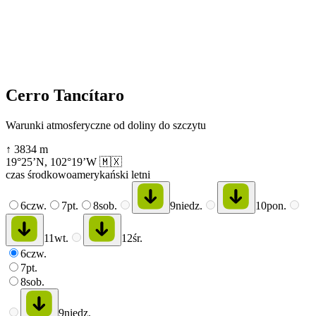
Cerro Tancítaro
Warunki atmosferyczne od doliny do szczytu
↑
3834
m
19°25’N
,
102°19’W
🇲🇽
czas środkowoamerykański letni
6
czw.
7
pt.
8
sob.
9
niedz.
10
pon.
11
wt.
12
śr.
6
czw.
7
pt.
8
sob.
9
niedz.