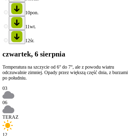
10
pon.
11
wt.
12
śr.
czwartek, 6 sierpnia
Temperatura na szczycie od 6° do 7°, ale z powodu wiatru
odczuwalnie zimniej. Opady przez większą część dnia, z burzami
po południu.
03
06
TERAZ
12