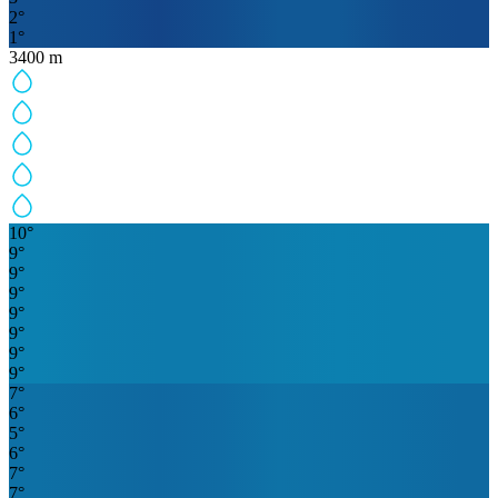
2
°
1
°
3400
m
10
°
9
°
9
°
9
°
9
°
9
°
9
°
9
°
7
°
6
°
5
°
6
°
7
°
7
°