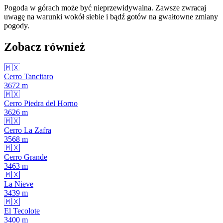
Pogoda w górach może być nieprzewidywalna. Zawsze zwracaj
uwagę na warunki wokół siebie i bądź gotów na gwałtowne zmiany
pogody.
Zobacz również
🇲🇽
Cerro Tancitaro
3672
m
🇲🇽
Cerro Piedra del Horno
3626
m
🇲🇽
Cerro La Zafra
3568
m
🇲🇽
Cerro Grande
3463
m
🇲🇽
La Nieve
3439
m
🇲🇽
El Tecolote
3400
m