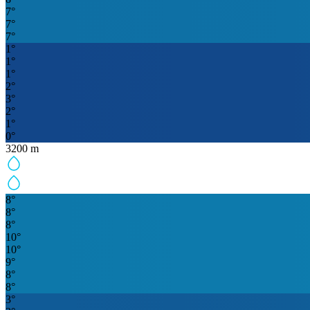
7
°
7
°
7
°
1
°
1
°
1
°
2
°
3
°
2
°
1
°
0
°
3200
m
8
°
8
°
8
°
10
°
10
°
9
°
8
°
8
°
3
°