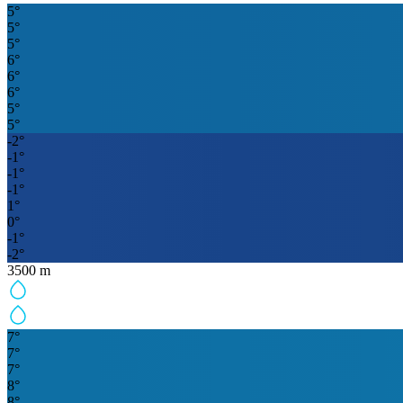
5
°
5
°
5
°
6
°
6
°
6
°
5
°
5
°
-2
°
-1
°
-1
°
-1
°
1
°
0
°
-1
°
-2
°
3500
m
7
°
7
°
7
°
8
°
8
°