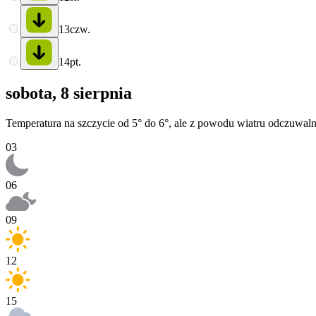
13
czw.
14
pt.
sobota, 8 sierpnia
Temperatura na szczycie od 5° do 6°, ale z powodu wiatru odczuwaln
03
06
09
12
15