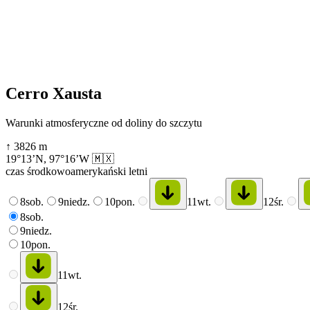
Cerro Xausta
Warunki atmosferyczne od doliny do szczytu
↑
3826
m
19°13’N
,
97°16’W
🇲🇽
czas środkowoamerykański letni
8
sob.
9
niedz.
10
pon.
11
wt.
12
śr.
8
sob.
9
niedz.
10
pon.
11
wt.
12
śr.