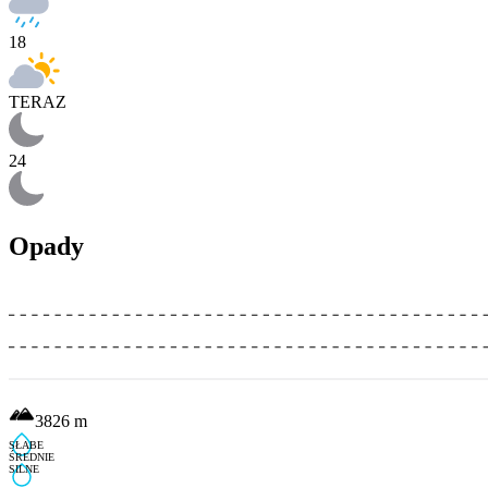
18
TERAZ
24
Opady
3826
m
SŁABE
ŚREDNIE
SILNE