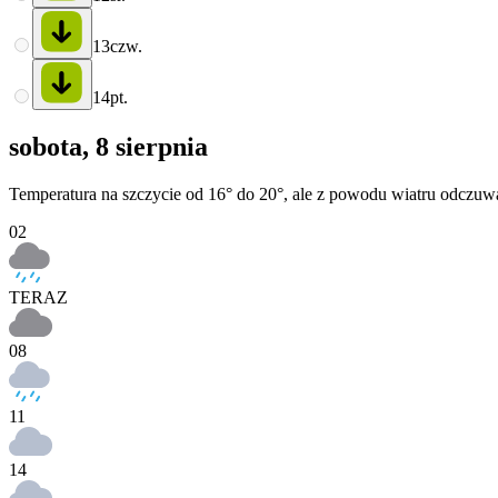
13
czw.
14
pt.
sobota, 8 sierpnia
Temperatura na szczycie od 16° do 20°, ale z powodu wiatru odczuwa
02
TERAZ
08
11
14