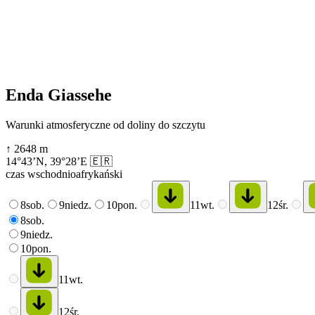
Enda Giassehe
Warunki atmosferyczne od doliny do szczytu
↑
2648
m
14°43’N
,
39°28’E
🇪🇷
czas wschodnioafrykański
8
sob.
9
niedz.
10
pon.
11
wt.
12
śr.
8
sob.
9
niedz.
10
pon.
11
wt.
12
śr.