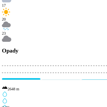
17
20
23
Opady
2648
m
SŁABE