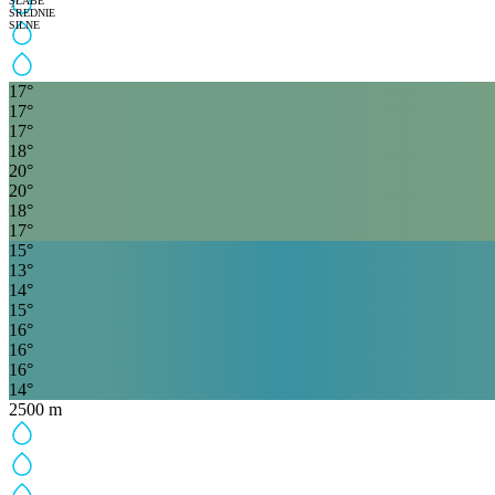
ŚREDNIE
SILNE
17
°
17
°
17
°
18
°
20
°
20
°
18
°
17
°
15
°
13
°
14
°
15
°
16
°
16
°
16
°
14
°
2500
m