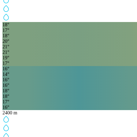
18
°
17
°
18
°
20
°
21
°
21
°
19
°
17
°
16
°
14
°
16
°
16
°
18
°
18
°
17
°
16
°
2400
m