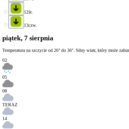
12
śr.
13
czw.
piątek, 7 sierpnia
Temperatura na szczycie od 26° do 36°. Silny wiatr, który może 
02
05
08
TERAZ
14