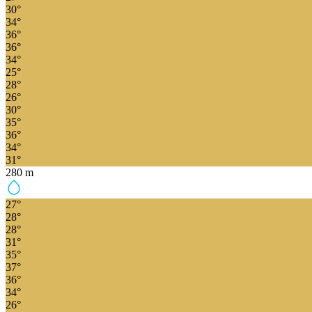
30
°
34
°
36
°
36
°
34
°
25
°
28
°
26
°
30
°
35
°
36
°
34
°
31
°
280
m
27
°
28
°
28
°
31
°
35
°
37
°
36
°
34
°
26
°