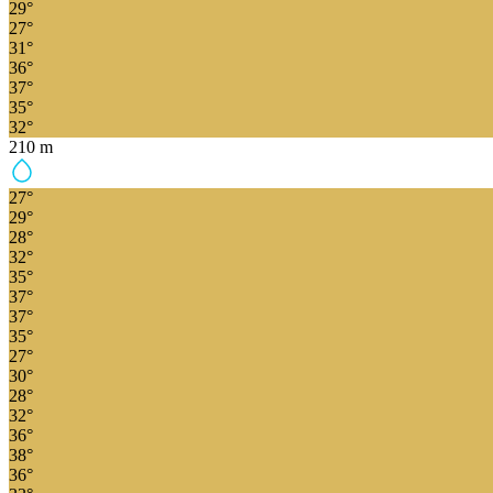
29
°
27
°
31
°
36
°
37
°
35
°
32
°
210
m
27
°
29
°
28
°
32
°
35
°
37
°
37
°
35
°
27
°
30
°
28
°
32
°
36
°
38
°
36
°