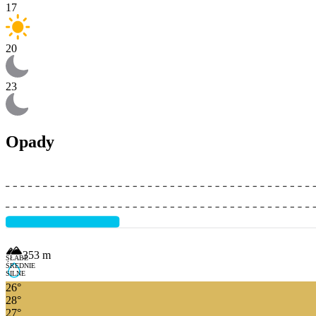
17
20
23
Opady
353
m
SŁABE
ŚREDNIE
SILNE
26
°
28
°
27
°