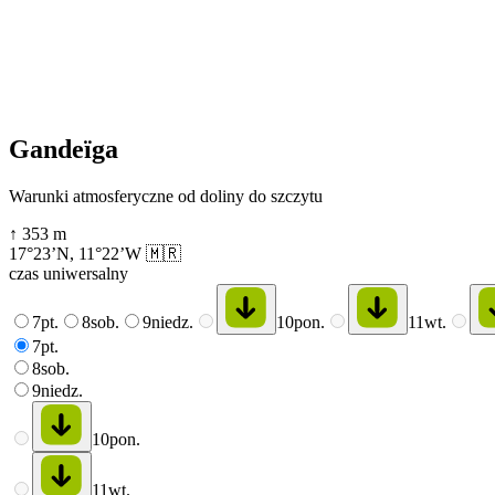
Gandeïga
Warunki atmosferyczne od doliny do szczytu
↑
353
m
17°23’N
,
11°22’W
🇲🇷
czas uniwersalny
7
pt.
8
sob.
9
niedz.
10
pon.
11
wt.
7
pt.
8
sob.
9
niedz.
10
pon.
11
wt.