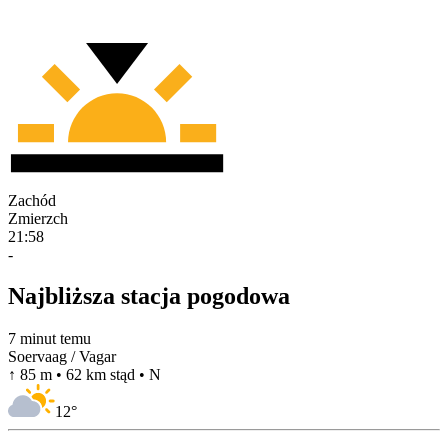
Zachód
Zmierzch
21:58
-
Najbliższa stacja pogodowa
7 minut temu
Soervaag / Vagar
↑ 85 m • 62 km stąd • N
12
°