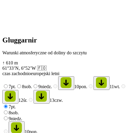
Gluggarnir
Warunki atmosferyczne od doliny do szczytu
↑
610
m
61°33’N
,
6°52’W
🇫🇴
czas zachodnioeuropejski letni
7
pt.
8
sob.
9
niedz.
10
pon.
11
wt.
12
śr.
13
czw.
7
pt.
8
sob.
9
niedz.
10
pon.