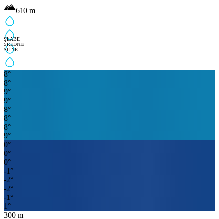
610
m
SŁABE
ŚREDNIE
SILNE
8
°
8
°
9
°
9
°
8
°
8
°
8
°
9
°
0
°
0
°
0
°
-1
°
-2
°
-2
°
-1
°
1
°
300
m