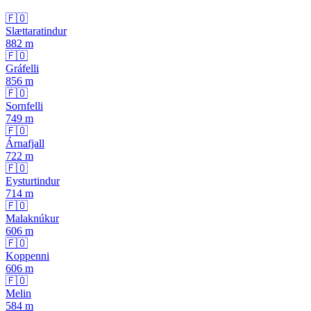
🇫🇴
Slættaratindur
882
m
🇫🇴
Gráfelli
856
m
🇫🇴
Sornfelli
749
m
🇫🇴
Árnafjall
722
m
🇫🇴
Eysturtindur
714
m
🇫🇴
Malaknúkur
606
m
🇫🇴
Koppenni
606
m
🇫🇴
Melin
584
m