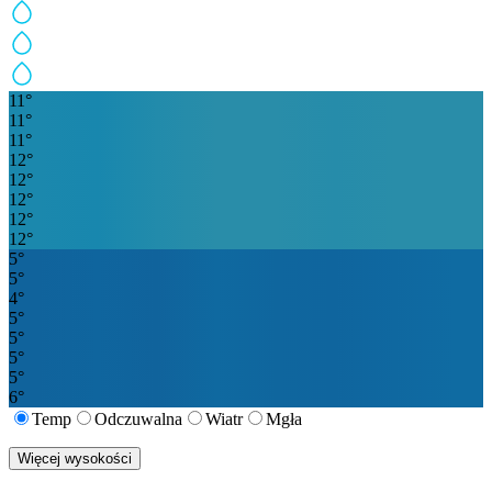
11
°
11
°
11
°
12
°
12
°
12
°
12
°
12
°
5
°
5
°
4
°
5
°
5
°
5
°
5
°
6
°
Temp
Odczuwalna
Wiatr
Mgła
Więcej wysokości