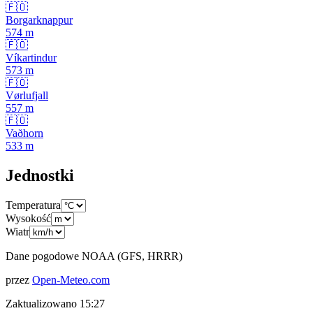
🇫🇴
Borgarknappur
574
m
🇫🇴
Víkartindur
573
m
🇫🇴
Vørlufjall
557
m
🇫🇴
Vaðhorn
533
m
Jednostki
Temperatura
Wysokość
Wiatr
Dane pogodowe NOAA (GFS, HRRR)
przez
Open-Meteo.com
Zaktualizowano
15:27