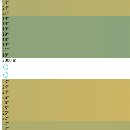
23
°
24
°
21
°
19
°
19
°
19
°
19
°
18
°
19
°
21
°
18
°
2000
m
23
°
24
°
24
°
26
°
26
°
25
°
25
°
22
°
22
°
22
°