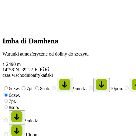
Imba di Damhena
Warunki atmosferyczne od doliny do szczytu
↑
2490
m
14°58’N
,
39°27’E
🇪🇷
czas wschodnioafrykański
6
czw.
7
pt.
8
sob.
9
niedz.
10
pon.
6
czw.
7
pt.
8
sob.
9
niedz.
10
pon.