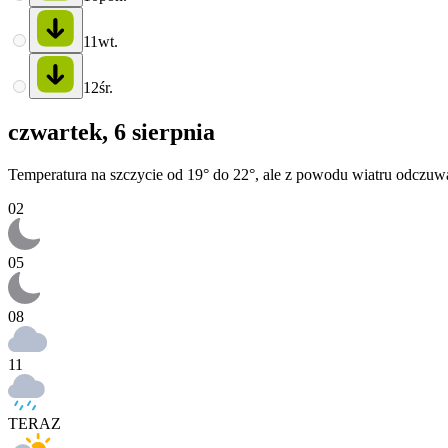
11
wt.
12
śr.
czwartek, 6 sierpnia
Temperatura na szczycie od 19° do 22°, ale z powodu wiatru odczuwa
02
05
08
11
TERAZ