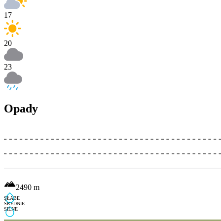
17
20
23
Opady
2490
m
SŁABE
ŚREDNIE
SILNE