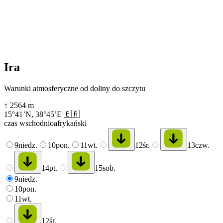
Ira
Warunki atmosferyczne od doliny do szczytu
↑
2564
m
15°41’N
,
38°45’E
🇪🇷
czas wschodnioafrykański
9
niedz.
10
pon.
11
wt.
12
śr.
13
czw.
14
pt.
15
sob.
9
niedz.
10
pon.
11
wt.
12
śr.