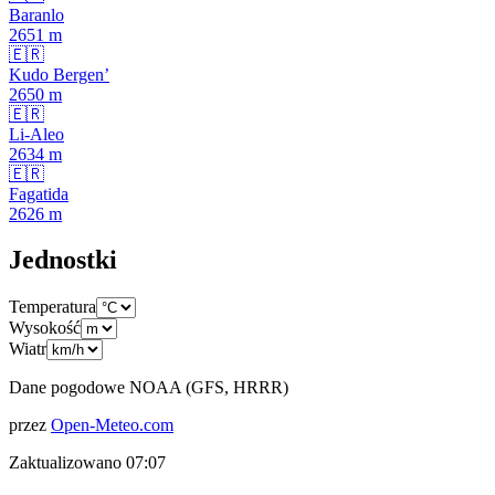
Baranlo
2651
m
🇪🇷
Kudo Bergen’
2650
m
🇪🇷
Li-Aleo
2634
m
🇪🇷
Fagatida
2626
m
Jednostki
Temperatura
Wysokość
Wiatr
Dane pogodowe NOAA (GFS, HRRR)
przez
Open-Meteo.com
Zaktualizowano
07:07