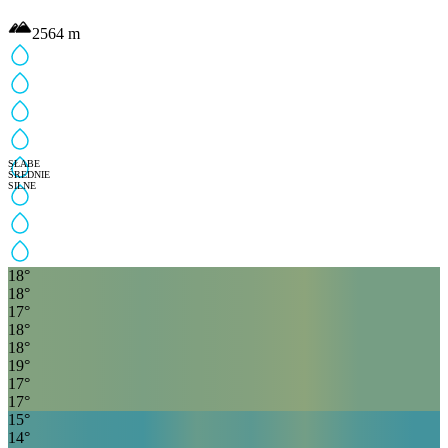
2564
m
SŁABE
ŚREDNIE
SILNE
18
°
18
°
17
°
18
°
18
°
19
°
17
°
17
°
15
°
14
°