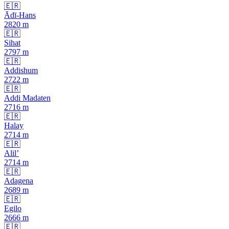
🇪🇷
Ādī-Hans
2820
m
🇪🇷
Sihat
2797
m
🇪🇷
Addishum
2722
m
🇪🇷
Addi Madaten
2716
m
🇪🇷
Halay
2714
m
🇪🇷
Alil’
2714
m
🇪🇷
Adagena
2689
m
🇪🇷
Egilo
2666
m
🇪🇷