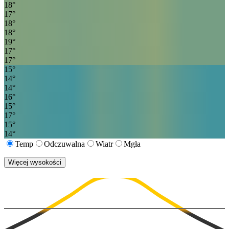
18
°
17
°
18
°
18
°
19
°
17
°
17
°
15
°
14
°
14
°
16
°
15
°
17
°
15
°
14
°
Temp
Odczuwalna
Wiatr
Mgła
Więcej wysokości