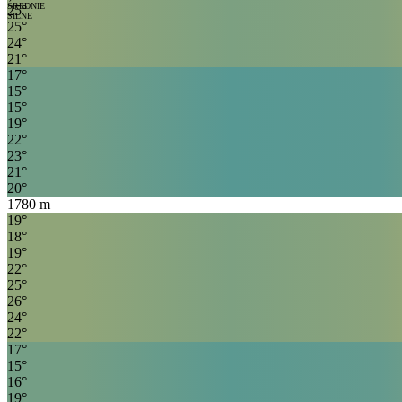
ŚREDNIE
25
°
SILNE
25
°
24
°
21
°
17
°
15
°
15
°
19
°
22
°
23
°
21
°
20
°
1780
m
19
°
18
°
19
°
22
°
25
°
26
°
24
°
22
°
17
°
15
°
16
°
19
°