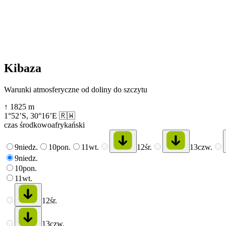
Kibaza
Warunki atmosferyczne od doliny do szczytu
↑
1825
m
1°52’S
,
30°16’E
🇷🇼
czas środkowoafrykański
9
niedz.
10
pon.
11
wt.
12
śr.
13
czw.
9
niedz.
10
pon.
11
wt.
12
śr.
13
czw.