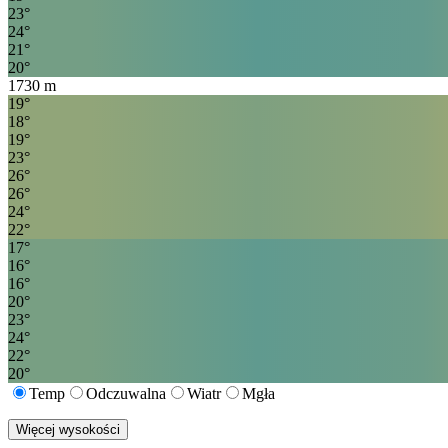
23
°
24
°
21
°
20
°
1730
m
19
°
18
°
19
°
23
°
26
°
26
°
24
°
22
°
17
°
16
°
16
°
20
°
23
°
24
°
22
°
20
°
Temp
Odczuwalna
Wiatr
Mgła
Więcej wysokości