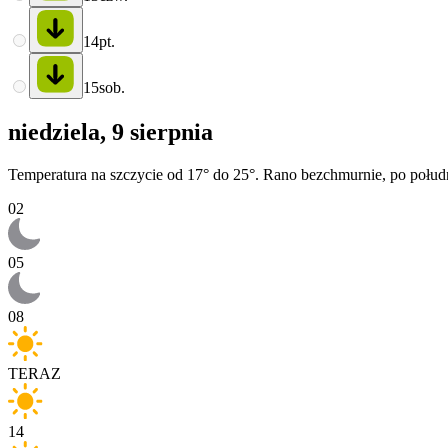
14
pt.
15
sob.
niedziela, 9 sierpnia
Temperatura na szczycie od 17° do 25°. Rano bezchmurnie, po połud
02
05
08
TERAZ
14