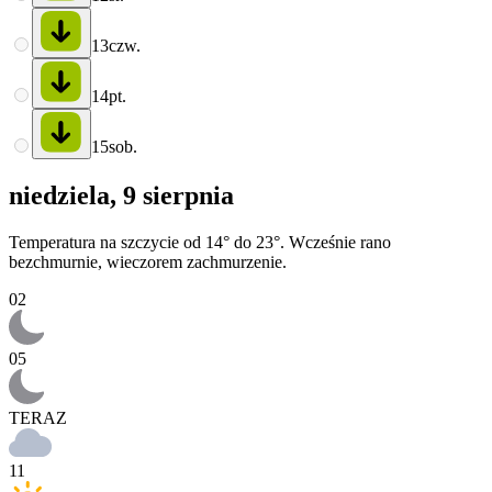
13
czw.
14
pt.
15
sob.
niedziela, 9 sierpnia
Temperatura na szczycie od 14° do 23°. Wcześnie rano
bezchmurnie, wieczorem zachmurzenie.
02
05
TERAZ
11