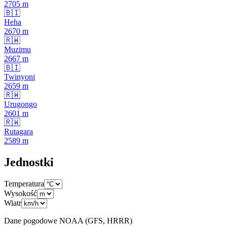
2705
m
🇧🇮
Heha
2670
m
🇷🇼
Muzimu
2667
m
🇧🇮
Twinyoni
2659
m
🇷🇼
Urugongo
2601
m
🇷🇼
Rutagara
2589
m
Jednostki
Temperatura
Wysokość
Wiatr
Dane pogodowe NOAA (GFS, HRRR)