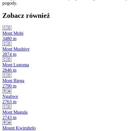
pogody.
Zobacz również
🇨🇩
Mont Mohi
3480
m
🇨🇩
Mont Mushive
2874
m
🇨🇩
Mont Lugoma
2846
m
🇨🇩
Mont Biega
2790
m
🇷🇼
Ngabwe
2763
m
🇨🇩
Mont Magula
2743
m
🇷🇼
Mount Kwiruhelo