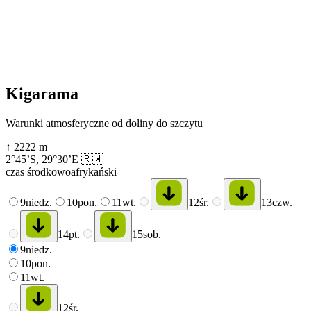
Kigarama
Warunki atmosferyczne od doliny do szczytu
↑
2222
m
2°45’S
,
29°30’E
🇷🇼
czas środkowoafrykański
9
niedz.
10
pon.
11
wt.
12
śr.
13
czw.
14
pt.
15
sob.
9
niedz.
10
pon.
11
wt.
12
śr.