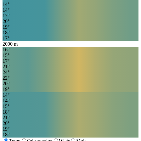
14
°
14
°
17
°
20
°
19
°
18
°
17
°
2000
m
16
°
15
°
17
°
21
°
24
°
22
°
20
°
19
°
14
°
14
°
15
°
18
°
21
°
20
°
19
°
18
°
Temp
Odczuwalna
Wiatr
Mgła