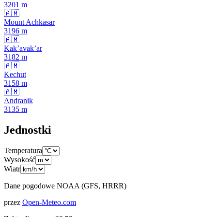
3201
m
🇦🇲
Mount Achkasar
3196
m
🇦🇲
Kak’avak’ar
3182
m
🇦🇲
Kechut
3158
m
🇦🇲
Andranik
3135
m
Jednostki
Temperatura
Wysokość
Wiatr
Dane pogodowe NOAA (GFS, HRRR)
przez
Open-Meteo.com