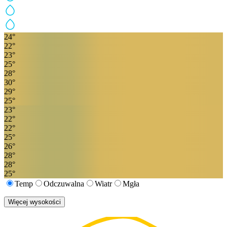
24
°
22
°
23
°
25
°
28
°
30
°
29
°
25
°
23
°
22
°
22
°
25
°
26
°
28
°
28
°
25
°
Temp
Odczuwalna
Wiatr
Mgła
Więcej wysokości