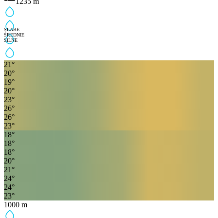
1235
m
SŁABE
ŚREDNIE
SILNE
21
°
20
°
19
°
20
°
23
°
26
°
26
°
23
°
18
°
18
°
18
°
20
°
21
°
24
°
24
°
23
°
1000
m