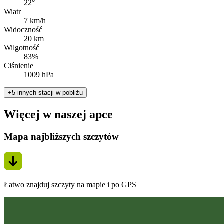
22°
Wiatr
7 km/h
Widoczność
20 km
Wilgotność
83%
Ciśnienie
1009 hPa
+5 innych stacji w pobliżu
Więcej w naszej apce
Mapa najbliższych szczytów
Łatwo znajduj szczyty na mapie i po GPS