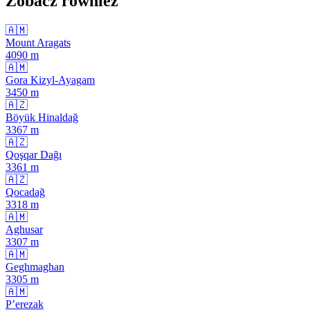
Zobacz również
🇦🇲
Mount Aragats
4090
m
🇦🇲
Gora Kizyl-Ayagam
3450
m
🇦🇿
Böyük Hinaldağ
3367
m
🇦🇿
Qoşqar Dağı
3361
m
🇦🇿
Qocadağ
3318
m
🇦🇲
Aghusar
3307
m
🇦🇲
Geghmaghan
3305
m
🇦🇲
P’erezak