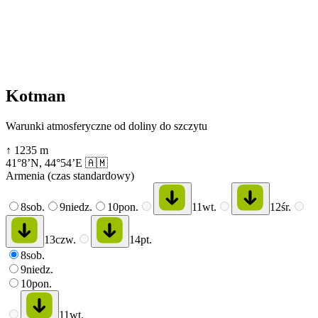
Kotman
Warunki atmosferyczne od doliny do szczytu
↑
1235
m
41°8’N
,
44°54’E
🇦🇲
Armenia (czas standardowy)
8
sob.
9
niedz.
10
pon.
11
wt.
12
śr.
13
czw.
14
pt.
8
sob.
9
niedz.
10
pon.
11
wt.