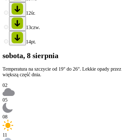
12
śr.
13
czw.
14
pt.
sobota, 8 sierpnia
Temperatura na szczycie od 19° do 26°. Lekkie opady przez
większą część dnia.
02
05
08
11