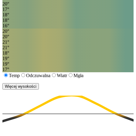
20
°
17
°
18
°
18
°
16
°
20
°
20
°
21
°
21
°
18
°
19
°
19
°
17
°
Temp
Odczuwalna
Wiatr
Mgła
Więcej wysokości