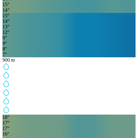
15
°
14
°
15
°
14
°
13
°
12
°
9
°
9
°
8
°
7
°
900
m
18
°
17
°
17
°
16
°