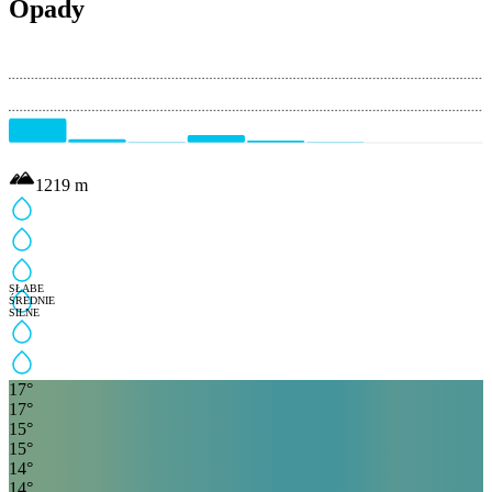
Opady
1219
m
SŁABE
ŚREDNIE
SILNE
17
°
17
°
15
°
15
°
14
°
14
°