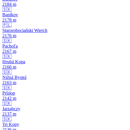
2184
m
🇸🇰
Baníkov
2178
m
🇵🇱
Starorobociański Wierch
2176
m
🇸🇰
Pachoľa
2167
m
🇸🇰
Hrubá Kopa
2166
m
🇸🇰
Nižná Bystrá
2163
m
🇸🇰
Príslop
2142
m
🇸🇰
Jarząbczy
2137
m
🇸🇰
Tri Kopy
2136
m