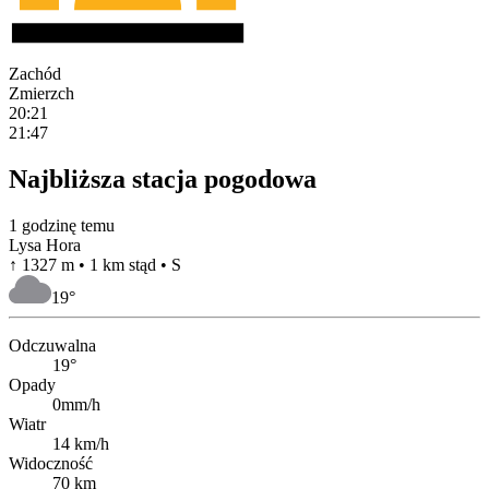
Zachód
Zmierzch
20:21
21:47
Najbliższa stacja pogodowa
1 godzinę temu
Lysa Hora
↑ 1327 m • 1 km stąd • S
19
°
Odczuwalna
19°
Opady
0mm/h
Wiatr
14 km/h
Widoczność
70 km