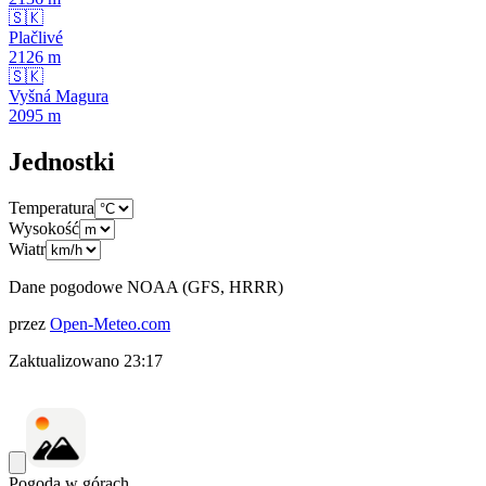
🇸🇰
Plačlivé
2126
m
🇸🇰
Vyšná Magura
2095
m
Jednostki
Temperatura
Wysokość
Wiatr
Dane pogodowe NOAA (GFS, HRRR)
przez
Open-Meteo.com
Zaktualizowano
23:17
Pogoda w górach