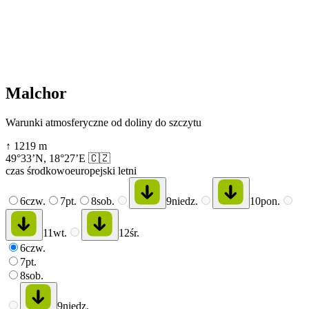
Malchor
Warunki atmosferyczne od doliny do szczytu
↑
1219
m
49°33’N
,
18°27’E
🇨🇿
czas środkowoeuropejski letni
6
czw.
7
pt.
8
sob.
9
niedz.
10
pon.
11
wt.
12
śr.
6
czw.
7
pt.
8
sob.
9
niedz.