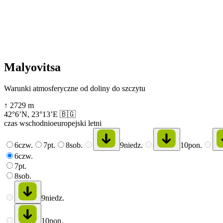
Malyovitsa
Warunki atmosferyczne od doliny do szczytu
↑
2729
m
42°6’N
,
23°13’E
🇧🇬
czas wschodnioeuropejski letni
6
czw.
7
pt.
8
sob.
9
niedz.
10
pon.
6
czw.
7
pt.
8
sob.
9
niedz.
10
pon.