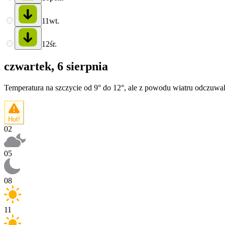
11
wt.
12
śr.
czwartek, 6 sierpnia
Temperatura na szczycie od 9° do 12°, ale z powodu wiatru odczuwa
Hot!
02
05
08
11