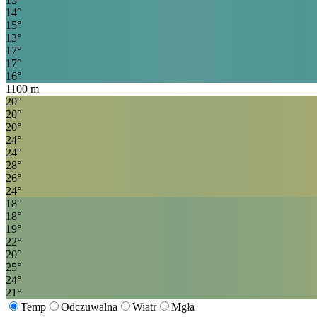
14
°
15
°
13
°
17
°
17
°
16
°
1100
m
20
°
20
°
20
°
24
°
24
°
28
°
26
°
24
°
18
°
18
°
19
°
22
°
20
°
25
°
24
°
21
°
Temp
Odczuwalna
Wiatr
Mgła