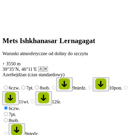
Mets Ishkhanasar Lernagagat
Warunki atmosferyczne od doliny do szczytu
↑
3550
m
39°35’N
,
46°11’E
🇦🇲
Azerbejdżan (czas standardowy)
6
czw.
7
pt.
8
sob.
9
niedz.
10
pon.
11
wt.
12
śr.
6
czw.
7
pt.
8
sob.
9
niedz.