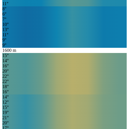
11
°
8
°
6
°
7
°
10
°
13
°
11
°
9
°
9
°
1600
m
15
°
14
°
16
°
20
°
22
°
22
°
18
°
16
°
14
°
12
°
15
°
19
°
21
°
20
°
17
°