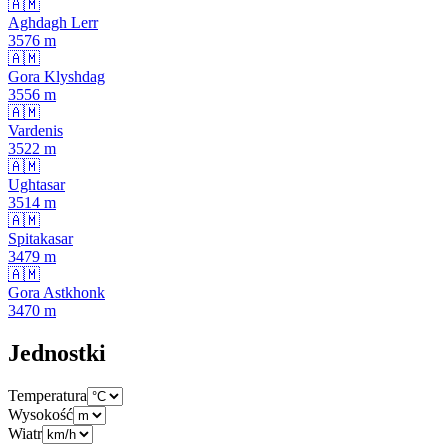
🇦🇲
Aghdagh Lerr
3576
m
🇦🇲
Gora Klyshdag
3556
m
🇦🇲
Vardenis
3522
m
🇦🇲
Ughtasar
3514
m
🇦🇲
Spitakasar
3479
m
🇦🇲
Gora Astkhonk
3470
m
Jednostki
Temperatura
Wysokość
Wiatr