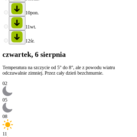
10
pon.
11
wt.
12
śr.
czwartek, 6 sierpnia
Temperatura na szczycie od 5° do 8°, ale z powodu wiatru
odczuwalnie zimniej. Przez cały dzień bezchmurnie.
02
05
08
11