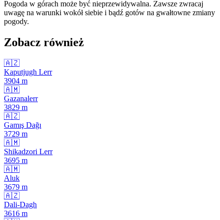
Pogoda w górach może być nieprzewidywalna. Zawsze zwracaj
uwagę na warunki wokół siebie i bądź gotów na gwałtowne zmiany
pogody.
Zobacz również
🇦🇿
Kaputjugh Lerr
3904
m
🇦🇲
Gazanalerr
3829
m
🇦🇿
Gamış Dağı
3729
m
🇦🇲
Shikadzori Lerr
3695
m
🇦🇲
Aluk
3679
m
🇦🇿
Dali-Dagh
3616
m