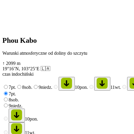
Phou Kabo
Warunki atmosferyczne od doliny do szczytu
↑
2099
m
19°16’N
,
103°25’E
🇱🇦
czas indochiński
7
pt.
8
sob.
9
niedz.
10
pon.
11
wt.
7
pt.
8
sob.
9
niedz.
10
pon.
11
wt.