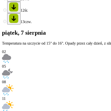
12
śr.
13
czw.
piątek, 7 sierpnia
Temperatura na szczycie od 15° do 16°. Opady przez cały dzień, z si
02
05
08
11