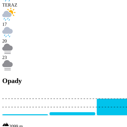
TERAZ
17
20
23
Opady
2099
m