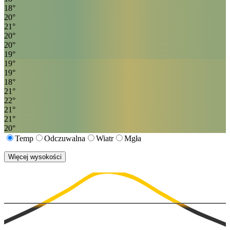
18
°
20
°
21
°
20
°
20
°
19
°
19
°
19
°
18
°
21
°
22
°
21
°
21
°
20
°
Temp
Odczuwalna
Wiatr
Mgła
Więcej wysokości