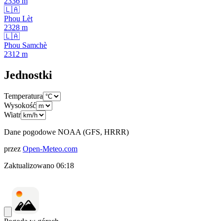
2336
m
🇱🇦
Phou Lèt
2328
m
🇱🇦
Phou Samchè
2312
m
Jednostki
Temperatura
Wysokość
Wiatr
Dane pogodowe NOAA (GFS, HRRR)
przez
Open-Meteo.com
Zaktualizowano
06:18