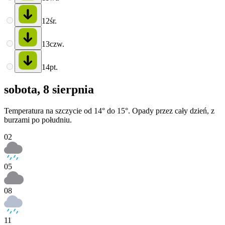
12
śr.
13
czw.
14
pt.
sobota, 8 sierpnia
Temperatura na szczycie od 14° do 15°. Opady przez cały dzień, z
burzami po południu.
02
05
08
11