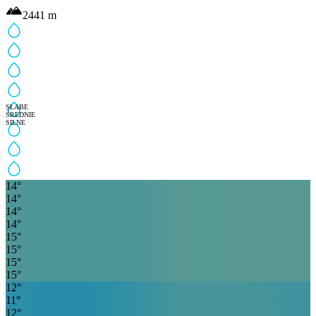
2441
m
SŁABE
ŚREDNIE
SILNE
14
°
14
°
14
°
14
°
15
°
15
°
15
°
15
°
12
°
11
°
12
°