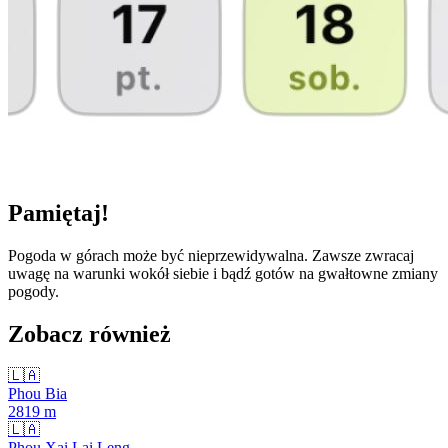
Pamiętaj!
Pogoda w górach może być nieprzewidywalna. Zawsze zwracaj
uwagę na warunki wokół siebie i bądź gotów na gwałtowne zmiany
pogody.
Zobacz również
🇱🇦
Phou Bia
2819
m
🇱🇦
Phou Xai Lai Leng