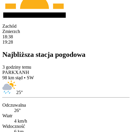
Zachód
Zmierzch
18:38
19:28
Najbliższa stacja pogodowa
3 godziny temu
PARKXANH
98 km stąd • SW
25
°
Odczuwalna
26°
Wiatr
4 km/h
Widoczność
6 km