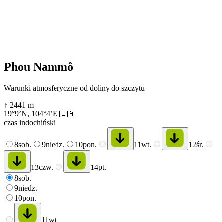
Phou Nammô
Warunki atmosferyczne od doliny do szczytu
↑
2441
m
19°9’N
,
104°4’E
🇱🇦
czas indochiński
8
sob.
9
niedz.
10
pon.
11
wt.
12
śr.
13
czw.
14
pt.
8
sob.
9
niedz.
10
pon.
11
wt.