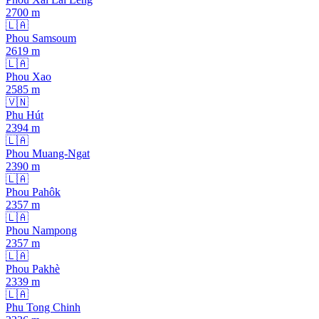
2700
m
🇱🇦
Phou Samsoum
2619
m
🇱🇦
Phou Xao
2585
m
🇻🇳
Phu Hút
2394
m
🇱🇦
Phou Muang-Ngat
2390
m
🇱🇦
Phou Pahôk
2357
m
🇱🇦
Phou Nampong
2357
m
🇱🇦
Phou Pakhè
2339
m
🇱🇦
Phu Tong Chinh