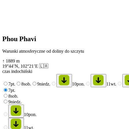
Phou Phavi
Warunki atmosferyczne od doliny do szczytu
↑
1889
m
19°44’N
,
102°21’E
🇱🇦
czas indochiński
7
pt.
8
sob.
9
niedz.
10
pon.
11
wt.
7
pt.
8
sob.
9
niedz.
10
pon.
11
wt.