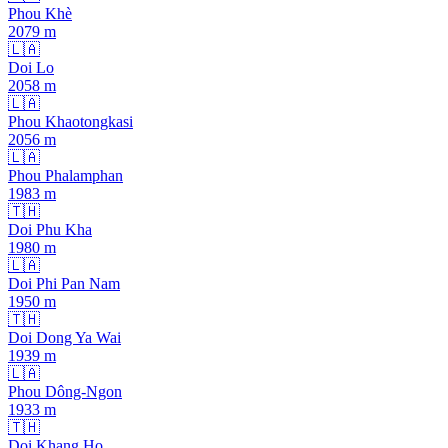
Phou Khè
2079
m
🇱🇦
Doi Lo
2058
m
🇱🇦
Phou Khaotongkasi
2056
m
🇱🇦
Phou Phalamphan
1983
m
🇹🇭
Doi Phu Kha
1980
m
🇱🇦
Doi Phi Pan Nam
1950
m
🇹🇭
Doi Dong Ya Wai
1939
m
🇱🇦
Phou Dông-Ngon
1933
m
🇹🇭
Doi Khang Ho