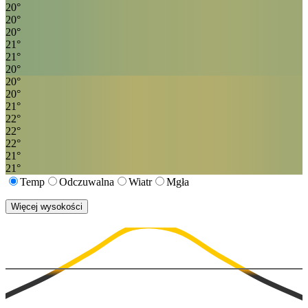
20
°
20
°
20
°
21
°
21
°
20
°
20
°
20
°
21
°
22
°
22
°
22
°
21
°
21
°
Temp
Odczuwalna
Wiatr
Mgła
Więcej wysokości