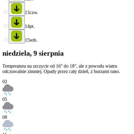
13
czw.
14
pt.
15
sob.
niedziela, 9 sierpnia
Temperatura na szczycie od 16° do 18°, ale z powodu wiatru
odczuwalnie zimniej. Opady przez cały dzień, z burzami rano.
02
05
08