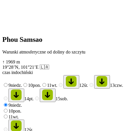
Phou Samsao
Warunki atmosferyczne od doliny do szczytu
↑
1969
m
19°28’N
,
101°21’E
🇱🇦
czas indochiński
9
niedz.
10
pon.
11
wt.
12
śr.
13
czw.
14
pt.
15
sob.
9
niedz.
10
pon.
11
wt.
12
śr.