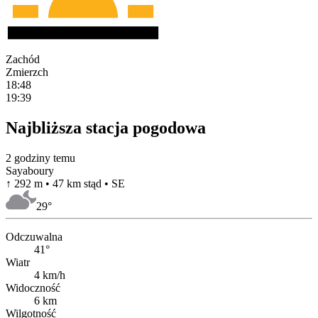
Zachód
Zmierzch
18:48
19:39
Najbliższa stacja pogodowa
2 godziny temu
Sayaboury
↑ 292 m • 47 km stąd • SE
29
°
Odczuwalna
41°
Wiatr
4 km/h
Widoczność
6 km
Wilgotność