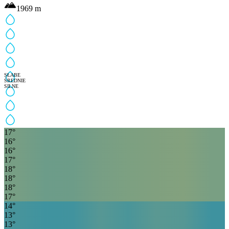
1969
m
SŁABE
ŚREDNIE
SILNE
17
°
16
°
16
°
17
°
18
°
18
°
18
°
17
°
14
°
13
°
13
°