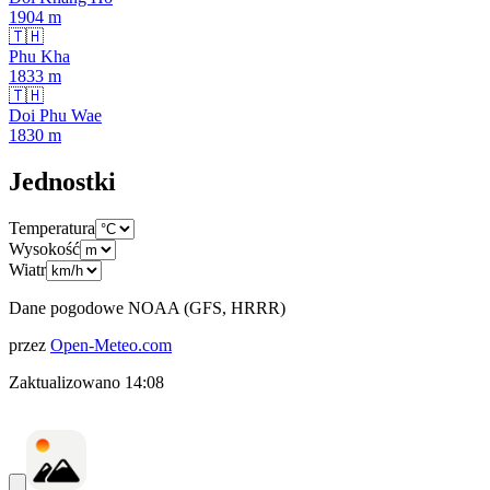
1904
m
🇹🇭
Phu Kha
1833
m
🇹🇭
Doi Phu Wae
1830
m
Jednostki
Temperatura
Wysokość
Wiatr
Dane pogodowe NOAA (GFS, HRRR)
przez
Open-Meteo.com
Zaktualizowano
14:08