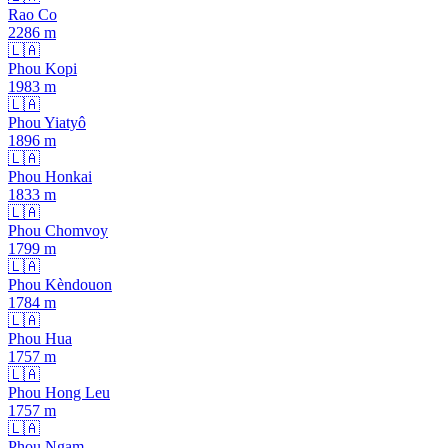
Rao Co
2286
m
🇱🇦
Phou Kopi
1983
m
🇱🇦
Phou Yiatyô
1896
m
🇱🇦
Phou Honkai
1833
m
🇱🇦
Phou Chomvoy
1799
m
🇱🇦
Phou Kèndouon
1784
m
🇱🇦
Phou Hua
1757
m
🇱🇦
Phou Hong Leu
1757
m
🇱🇦
Phou Ngam