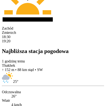
Zachód
Zmierzch
18:30
19:20
Najbliższa stacja pogodowa
1 godzinę temu
Thakhek
↑ 152 m • 88 km stąd • SW
25
°
Odczuwalna
26°
Wiatr
4 km/h