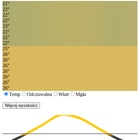
21
°
22
°
22
°
22
°
23
°
22
°
22
°
22
°
25
°
26
°
26
°
26
°
26
°
26
°
26
°
26
°
Temp
Odczuwalna
Wiatr
Mgła
Więcej wysokości