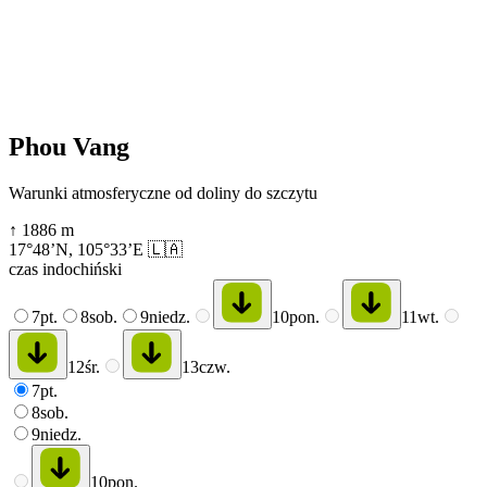
Phou Vang
Warunki atmosferyczne od doliny do szczytu
↑
1886
m
17°48’N
,
105°33’E
🇱🇦
czas indochiński
7
pt.
8
sob.
9
niedz.
10
pon.
11
wt.
12
śr.
13
czw.
7
pt.
8
sob.
9
niedz.
10
pon.