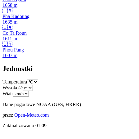
1658
m
🇱🇦
Pha Kadoung
1635
m
🇱🇦
Co Ta Roun
1611
m
🇱🇦
Phou Pang
1607
m
Jednostki
Temperatura
Wysokość
Wiatr
Dane pogodowe NOAA (GFS, HRRR)
przez
Open-Meteo.com
Zaktualizowano
01:09