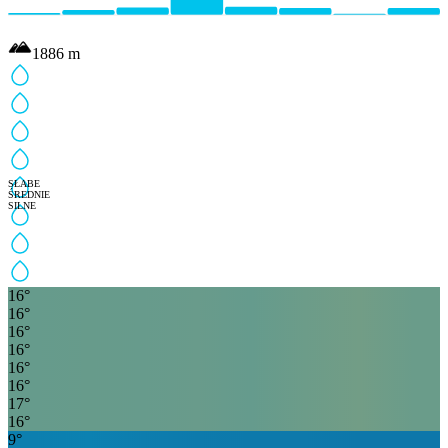
1886
m
SŁABE
ŚREDNIE
SILNE
16
°
16
°
16
°
16
°
16
°
16
°
17
°
16
°
9
°