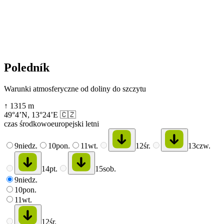
Poledník
Warunki atmosferyczne od doliny do szczytu
↑
1315
m
49°4’N
,
13°24’E
🇨🇿
czas środkowoeuropejski letni
9
niedz.
10
pon.
11
wt.
12
śr.
13
czw.
14
pt.
15
sob.
9
niedz.
10
pon.
11
wt.
12
śr.