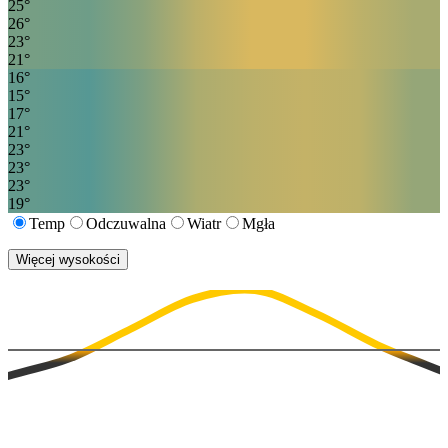
25
°
26
°
23
°
21
°
16
°
15
°
17
°
21
°
23
°
23
°
23
°
19
°
Temp
Odczuwalna
Wiatr
Mgła
Więcej wysokości