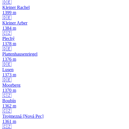
🇩🇪
Kleiner Rachel
1399
m
🇩🇪
Kleiner Arber
1384
m
🇨🇿
Plechý
1378
m
🇩🇪
Plattenhausenriegel
1376
m
🇩🇪
Lusen
1373
m
🇩🇪
Moorberg
1370
m
🇨🇿
Boubín
1362
m
🇨🇿
Trojmezná [Nová Pec]
1361
m
🇨🇿