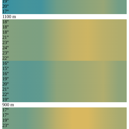
19
°
20
°
17
°
1100
m
18
°
18
°
18
°
21
°
23
°
24
°
23
°
22
°
16
°
15
°
16
°
19
°
20
°
21
°
22
°
19
°
900
m
17
°
17
°
19
°
23
°