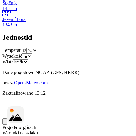
Špičník
1351
m
🇨🇿
Jezerní hora
1343
m
Jednostki
Temperatura
Wysokość
Wiatr
Dane pogodowe NOAA (GFS, HRRR)
przez
Open-Meteo.com
Zaktualizowano
13:12
Pogoda w górach
Warunki na szlaku