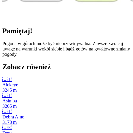
Pamiętaj!
Pogoda w górach może być nieprzewidywalna. Zawsze zwracaj
uwagę na warunki wokół siebie i bądź gotów na gwałtowne zmiany
pogody.
Zobacz również
🇪🇹
Alekeye
3245
m
🇪🇹
Asimba
3205
m
🇪🇹
Debra Amo
3178
m
🇪🇷
Dega