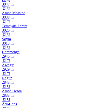
3047
m
🇪🇷
Amba Mossino
3038
m
🇪🇹
Temeyata Terara
3025
m
🇪🇷
Soyra
3013
m
🇪🇷
Hammenga
2945
m
🇪🇹
Āwagir
2929
m
🇪🇹
Neguz̄
2843
m
🇪🇷
Amba Debra
2833
m
🇪🇷
Ādī-Hans