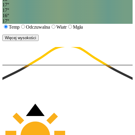
17
°
17
°
16
°
17
°
Temp
Odczuwalna
Wiatr
Mgła
Więcej wysokości