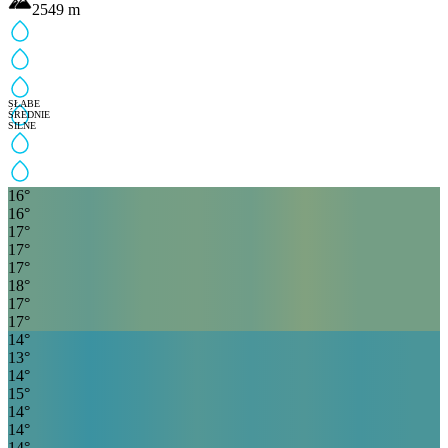
2549
m
SŁABE
ŚREDNIE
SILNE
16
°
16
°
17
°
17
°
17
°
18
°
17
°
17
°
14
°
13
°
14
°
15
°
14
°
14
°
14
°