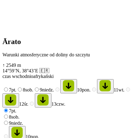
Ārato
Warunki atmosferyczne od doliny do szczytu
↑
2549
m
14°59’N
,
38°43’E
🇪🇷
czas wschodnioafrykański
7
pt.
8
sob.
9
niedz.
10
pon.
11
wt.
12
śr.
13
czw.
7
pt.
8
sob.
9
niedz.
10
pon.