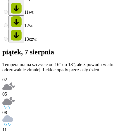
11
wt.
12
śr.
13
czw.
piątek, 7 sierpnia
Temperatura na szczycie od 16° do 18°, ale z powodu wiatru
odczuwalnie zimniej. Lekkie opady przez cały dzień.
02
05
08
11