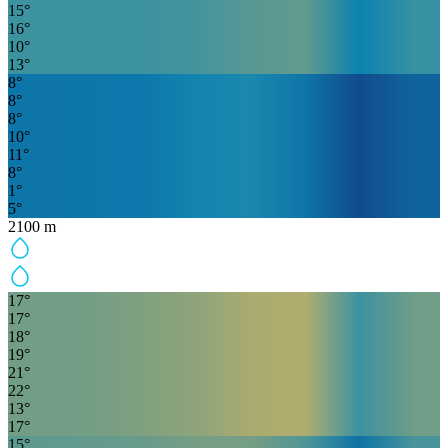
15
°
16
°
10
°
13
°
8
°
8
°
8
°
10
°
11
°
8
°
1
°
5
°
2100
m
17
°
17
°
18
°
19
°
21
°
22
°
13
°
17
°
15
°