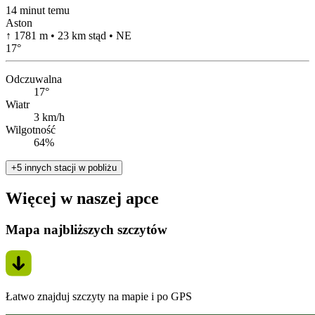
14 minut temu
Aston
↑ 1781 m • 23 km stąd • NE
17
°
Odczuwalna
17°
Wiatr
3 km/h
Wilgotność
64%
+5 innych stacji w pobliżu
Więcej w naszej apce
Mapa najbliższych szczytów
Łatwo znajduj szczyty na mapie i po GPS