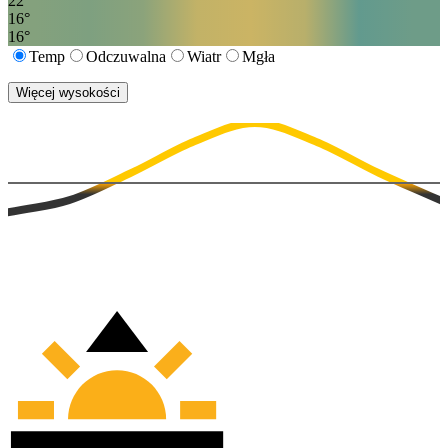
22
°
16
°
16
°
Temp
Odczuwalna
Wiatr
Mgła
Więcej wysokości