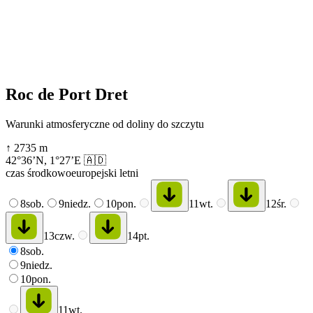
Roc de Port Dret
Warunki atmosferyczne od doliny do szczytu
↑
2735
m
42°36’N
,
1°27’E
🇦🇩
czas środkowoeuropejski letni
8
sob.
9
niedz.
10
pon.
11
wt.
12
śr.
13
czw.
14
pt.
8
sob.
9
niedz.
10
pon.
11
wt.