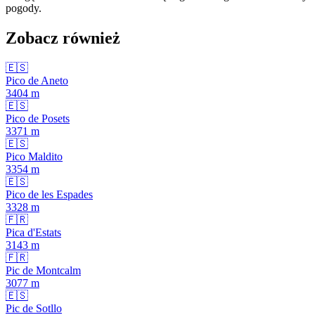
pogody.
Zobacz również
🇪🇸
Pico de Aneto
3404
m
🇪🇸
Pico de Posets
3371
m
🇪🇸
Pico Maldito
3354
m
🇪🇸
Pico de les Espades
3328
m
🇫🇷
Pica d'Estats
3143
m
🇫🇷
Pic de Montcalm
3077
m
🇪🇸
Pic de Sotllo