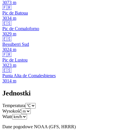
3073
m
🇫🇷
Pic de Batoua
3034
m
🇪🇸
Pic de Comaloforno
3029
m
🇪🇸
Bessiberri Sud
3024
m
🇫🇷
Pic de Lustou
3023
m
🇪🇸
Punta Alta de Comalesbienes
3014
m
Jednostki
Temperatura
Wysokość
Wiatr
Dane pogodowe NOAA (GFS, HRRR)