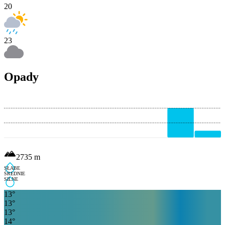
20
23
Opady
2735
m
SŁABE
ŚREDNIE
SILNE
13
°
13
°
13
°
14
°