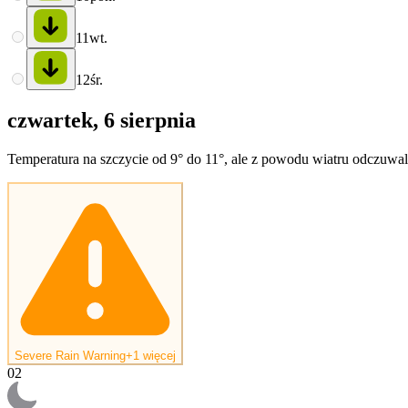
11
wt.
12
śr.
czwartek, 6 sierpnia
Temperatura na szczycie od 9° do 11°, ale z powodu wiatru odczuwaln
Severe Rain Warning
+1 więcej
02