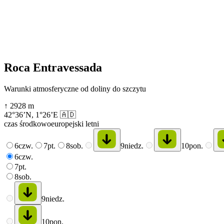
Roca Entravessada
Warunki atmosferyczne od doliny do szczytu
↑
2928
m
42°36’N
,
1°26’E
🇦🇩
czas środkowoeuropejski letni
6
czw.
7
pt.
8
sob.
9
niedz.
10
pon.
6
czw.
7
pt.
8
sob.
9
niedz.
10
pon.