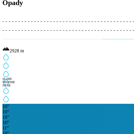
Opady
2928
m
SŁABE
ŚREDNIE
SILNE
10
°
10
°
10
°
10
°
11
°
10
°