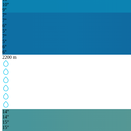
10
°
9
°
7
°
7
°
6
°
5
°
7
°
5
°
6
°
6
°
2200
m
14
°
14
°
15
°
15
°