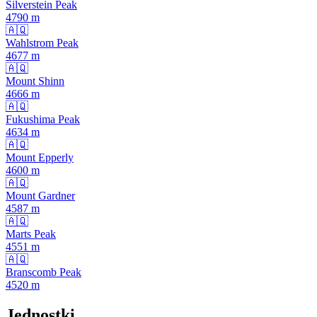
Silverstein Peak
4790
m
🇦🇶
Wahlstrom Peak
4677
m
🇦🇶
Mount Shinn
4666
m
🇦🇶
Fukushima Peak
4634
m
🇦🇶
Mount Epperly
4600
m
🇦🇶
Mount Gardner
4587
m
🇦🇶
Marts Peak
4551
m
🇦🇶
Branscomb Peak
4520
m
Jednostki