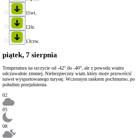
11
wt.
12
śr.
13
czw.
piątek, 7 sierpnia
Temperatura na szczycie od -42° do -40°, ale z powodu wiatru
odczuwalnie zimniej. Niebezpieczny wiatr, który może przewrócić
nawet wysportowanego turystę. Wczesnym rankiem pochmurno, po
południu przejaśnienia.
02
05
08