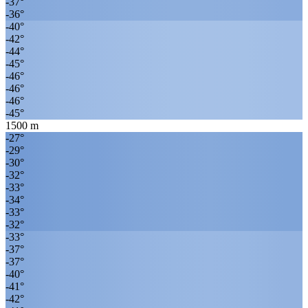
-37
°
-36
°
-40
°
-42
°
-44
°
-45
°
-46
°
-46
°
-46
°
-45
°
1500
m
-27
°
-29
°
-30
°
-32
°
-33
°
-34
°
-33
°
-32
°
-33
°
-37
°
-37
°
-40
°
-41
°
-42
°