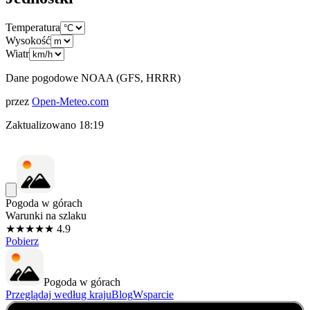
Temperatura
Wysokość
Wiatr
Dane pogodowe NOAA (GFS, HRRR)
przez
Open-Meteo.com
Zaktualizowano
18:19
Pogoda w górach
Warunki na szlaku
★★★★★ 4.9
Pobierz
Pogoda w górach
Przeglądaj według kraju
Blog
Wsparcie