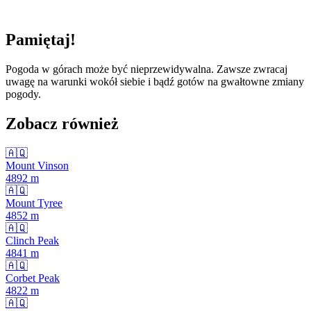
Pamiętaj!
Pogoda w górach może być nieprzewidywalna. Zawsze zwracaj
uwagę na warunki wokół siebie i bądź gotów na gwałtowne zmiany
pogody.
Zobacz również
🇦🇶
Mount Vinson
4892
m
🇦🇶
Mount Tyree
4852
m
🇦🇶
Clinch Peak
4841
m
🇦🇶
Corbet Peak
4822
m
🇦🇶