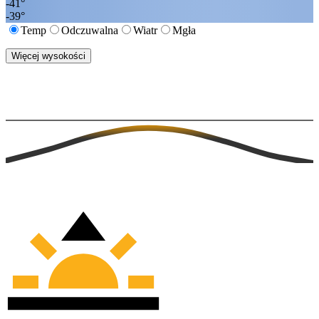
-41
°
-39
°
Temp
Odczuwalna
Wiatr
Mgła
Więcej wysokości