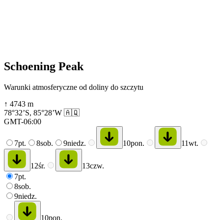
Schoening Peak
Warunki atmosferyczne od doliny do szczytu
↑
4743
m
78°32’S
,
85°28’W
🇦🇶
GMT-06:00
7
pt.
8
sob.
9
niedz.
10
pon.
11
wt.
12
śr.
13
czw.
7
pt.
8
sob.
9
niedz.
10
pon.