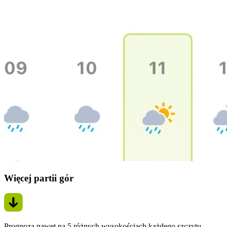
Więcej partii gór
Prognoza nawet na 5 różnych wysokościach każdego szczytu