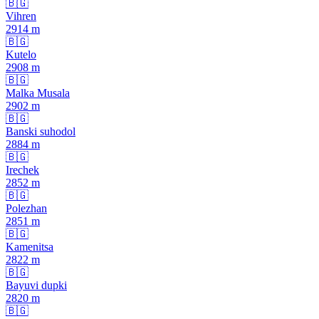
🇧🇬
Vihren
2914
m
🇧🇬
Kutelo
2908
m
🇧🇬
Malka Musala
2902
m
🇧🇬
Banski suhodol
2884
m
🇧🇬
Irechek
2852
m
🇧🇬
Polezhan
2851
m
🇧🇬
Kamenitsa
2822
m
🇧🇬
Bayuvi dupki
2820
m
🇧🇬