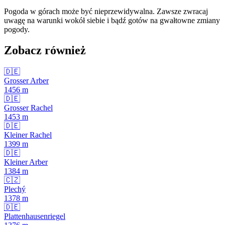
Pogoda w górach może być nieprzewidywalna. Zawsze zwracaj
uwagę na warunki wokół siebie i bądź gotów na gwałtowne zmiany
pogody.
Zobacz również
🇩🇪
Grosser Arber
1456
m
🇩🇪
Grosser Rachel
1453
m
🇩🇪
Kleiner Rachel
1399
m
🇩🇪
Kleiner Arber
1384
m
🇨🇿
Plechý
1378
m
🇩🇪
Plattenhausenriegel