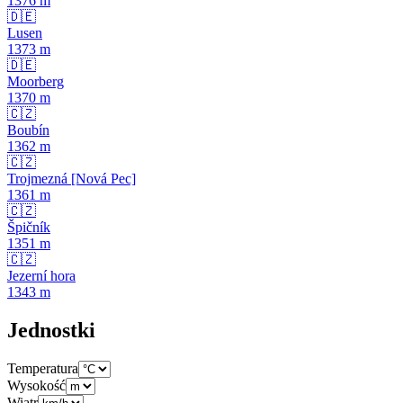
1376
m
🇩🇪
Lusen
1373
m
🇩🇪
Moorberg
1370
m
🇨🇿
Boubín
1362
m
🇨🇿
Trojmezná [Nová Pec]
1361
m
🇨🇿
Špičník
1351
m
🇨🇿
Jezerní hora
1343
m
Jednostki
Temperatura
Wysokość
Wiatr