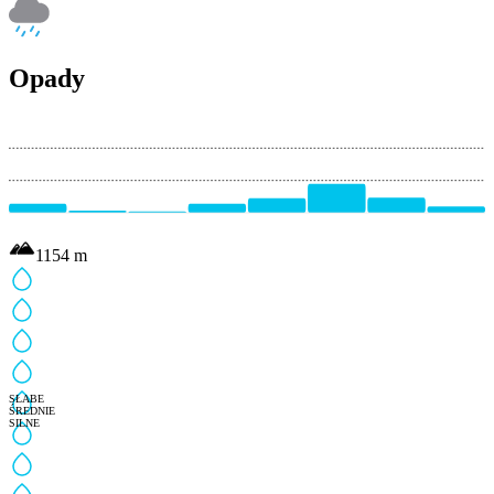
Opady
1154
m
SŁABE
ŚREDNIE
SILNE