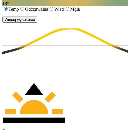
18
°
Temp
Odczuwalna
Wiatr
Mgła
Więcej wysokości