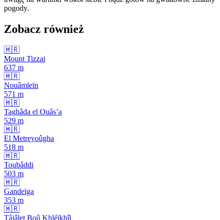
pogody.
Zobacz również
🇲🇷
Mount Tizzai
637
m
🇲🇷
Nouâmleïn
571
m
🇲🇷
Taghâda el Ouâs’a
529
m
🇲🇷
El Metreyoûgha
518
m
🇲🇷
Toubâddi
503
m
🇲🇷
Gandeïga
353
m
🇲🇷
Tâjâlet Boû Khléïkhîl