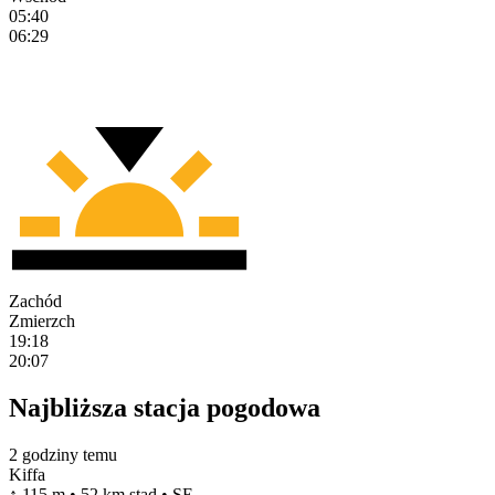
05:40
06:29
Zachód
Zmierzch
19:18
20:07
Najbliższa stacja pogodowa
2 godziny temu
Kiffa
↑ 115 m • 52 km stąd • SE