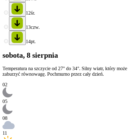
12
śr.
13
czw.
14
pt.
sobota, 8 sierpnia
Temperatura na szczycie od 27° do 34°. Silny wiatr, który może
zaburzyć równowagę. Pochmurno przez cały dzień.
02
05
08
11