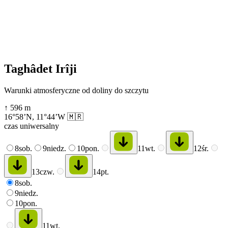
Taghâdet Irîji
Warunki atmosferyczne od doliny do szczytu
↑
596
m
16°58’N
,
11°44’W
🇲🇷
czas uniwersalny
8
sob.
9
niedz.
10
pon.
11
wt.
12
śr.
13
czw.
14
pt.
8
sob.
9
niedz.
10
pon.
11
wt.