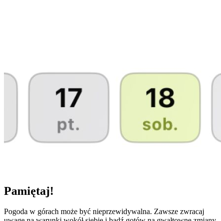
Pamiętaj!
Pogoda w górach może być nieprzewidywalna. Zawsze zwracaj
uwagę na warunki wokół siebie i bądź gotów na gwałtowne zmiany