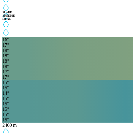
SŁABE
ŚREDNIE
SILNE
16
°
17
°
18
°
18
°
18
°
18
°
17
°
17
°
15
°
15
°
14
°
15
°
15
°
15
°
15
°
15
°
2400
m