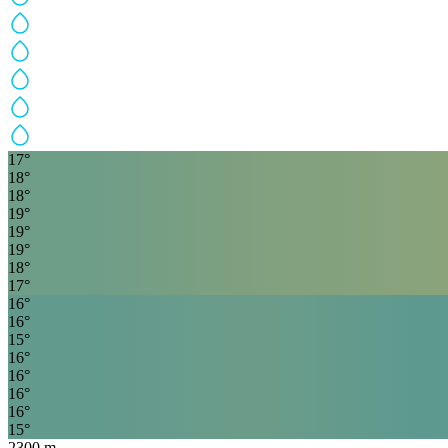
17
°
18
°
18
°
19
°
19
°
19
°
18
°
17
°
16
°
16
°
15
°
16
°
16
°
16
°
16
°
15
°
2300
m