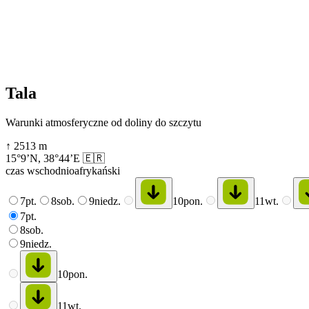
Tala
Warunki atmosferyczne od doliny do szczytu
↑
2513
m
15°9’N
,
38°44’E
🇪🇷
czas wschodnioafrykański
7
pt.
8
sob.
9
niedz.
10
pon.
11
wt.
7
pt.
8
sob.
9
niedz.
10
pon.
11
wt.