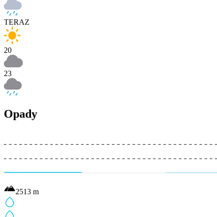
TERAZ
20
23
Opady
2513
m