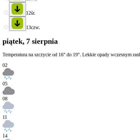
12
śr.
13
czw.
piątek, 7 sierpnia
Temperatura na szczycie od 16° do 19°. Lekkie opady wczesnym rank
02
05
08
11
14