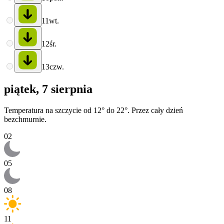
11
wt.
12
śr.
13
czw.
piątek, 7 sierpnia
Temperatura na szczycie od 12° do 22°. Przez cały dzień
bezchmurnie.
02
05
08
11