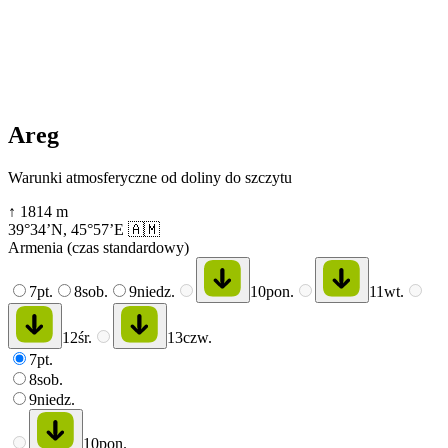
Areg
Warunki atmosferyczne od doliny do szczytu
↑
1814
m
39°34’N
,
45°57’E
🇦🇲
Armenia (czas standardowy)
7
pt.
8
sob.
9
niedz.
10
pon.
11
wt.
12
śr.
13
czw.
7
pt.
8
sob.
9
niedz.
10
pon.