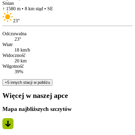
Sisian
↑ 1580 m • 8 km stąd • SE
23
°
Odczuwalna
23°
Wiatr
18 km/h
Widoczność
20 km
Wilgotność
39%
+5 innych stacji w pobliżu
Więcej w naszej apce
Mapa najbliższych szczytów