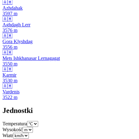
🇦🇲
Azhdahak
3597
m
🇦🇲
Aghdagh Lerr
3576
m
🇦🇲
Gora Klyshdag
3556
m
🇦🇲
Mets Ishkhanasar Lernagagat
3550
m
🇦🇲
Karmir
3530
m
🇦🇲
Vardenis
3522
m
Jednostki
Temperatura
Wysokość
Wiatr