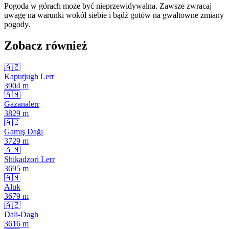
Pogoda w górach może być nieprzewidywalna. Zawsze zwracaj
uwagę na warunki wokół siebie i bądź gotów na gwałtowne zmiany
pogody.
Zobacz również
🇦🇿
Kaputjugh Lerr
3904
m
🇦🇲
Gazanalerr
3829
m
🇦🇿
Gamış Dağı
3729
m
🇦🇲
Shikadzori Lerr
3695
m
🇦🇲
Aluk
3679
m
🇦🇿
Dali-Dagh
3616
m