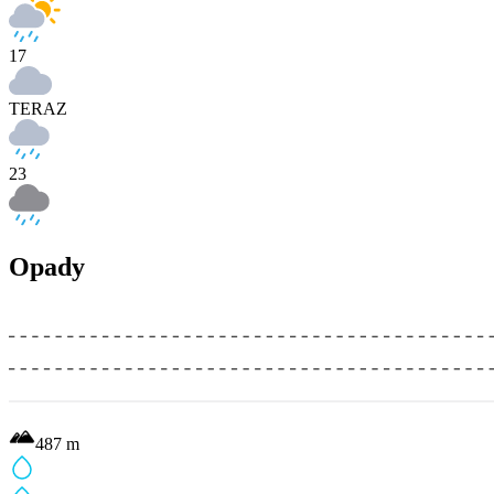
17
TERAZ
23
Opady
487
m