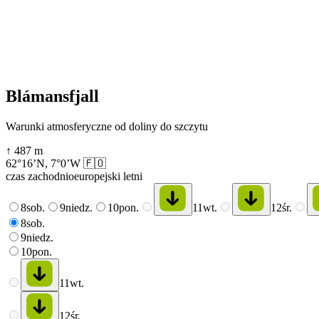
Blámansfjall
Warunki atmosferyczne od doliny do szczytu
↑
487
m
62°16’N
,
7°0’W
🇫🇴
czas zachodnioeuropejski letni
8
sob.
9
niedz.
10
pon.
11
wt.
12
śr.
8
sob.
9
niedz.
10
pon.
11
wt.
12
śr.