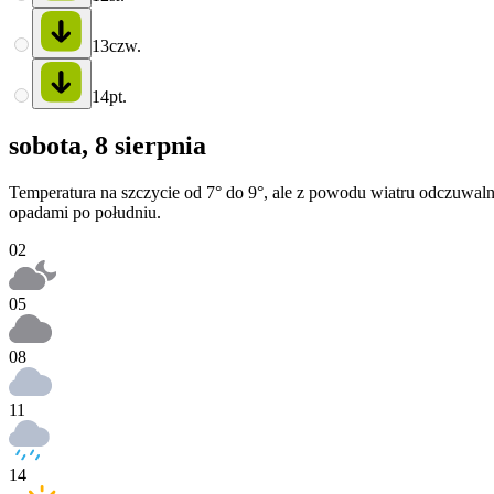
13
czw.
14
pt.
sobota, 8 sierpnia
Temperatura na szczycie od 7° do 9°, ale z powodu wiatru odczuwal
opadami po południu.
02
05
08
11
14