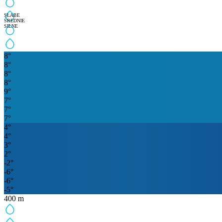
SŁABE
ŚREDNIE
SILNE
8
°
8
°
8
°
8
°
9
°
7
°
7
°
7
°
4
°
4
°
3
°
2
°
-2
°
-6
°
-6
°
-5
°
400
m