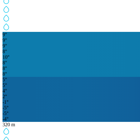
9
°
9
°
9
°
8
°
10
°
8
°
8
°
8
°
5
°
5
°
4
°
2
°
-1
°
-5
°
-5
°
-4
°
320
m