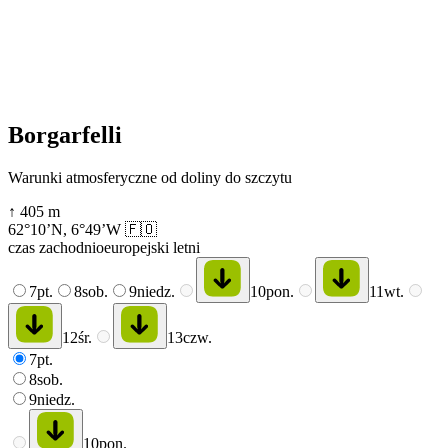
Borgarfelli
Warunki atmosferyczne od doliny do szczytu
↑
405
m
62°10’N
,
6°49’W
🇫🇴
czas zachodnioeuropejski letni
7
pt.
8
sob.
9
niedz.
10
pon.
11
wt.
12
śr.
13
czw.
7
pt.
8
sob.
9
niedz.
10
pon.