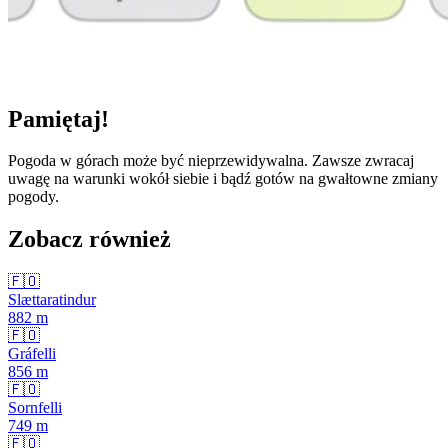
Pamiętaj!
Pogoda w górach może być nieprzewidywalna. Zawsze zwracaj
uwagę na warunki wokół siebie i bądź gotów na gwałtowne zmiany
pogody.
Zobacz również
🇫🇴
Slættaratindur
882
m
🇫🇴
Gráfelli
856
m
🇫🇴
Sornfelli
749
m
🇫🇴