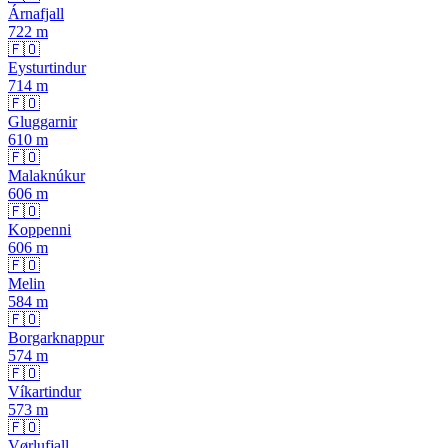
Árnafjall
722
m
🇫🇴
Eysturtindur
714
m
🇫🇴
Gluggarnir
610
m
🇫🇴
Malaknúkur
606
m
🇫🇴
Koppenni
606
m
🇫🇴
Melin
584
m
🇫🇴
Borgarknappur
574
m
🇫🇴
Víkartindur
573
m
🇫🇴
Vørlufjall