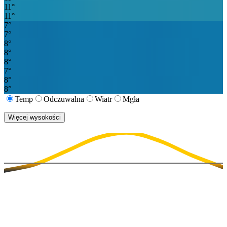
11
°
11
°
7
°
7
°
8
°
8
°
8
°
7
°
8
°
8
°
Temp
Odczuwalna
Wiatr
Mgła
Więcej wysokości