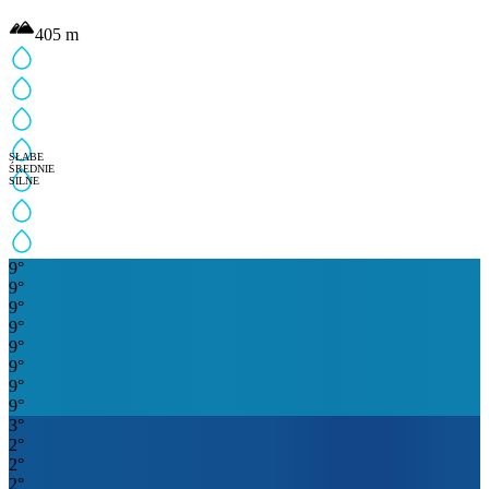
405
m
SŁABE
ŚREDNIE
SILNE
9
°
9
°
9
°
9
°
9
°
9
°
9
°
9
°
3
°
2
°
2
°
2
°