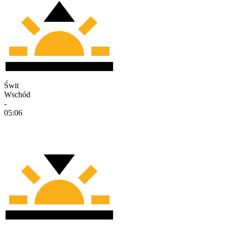
Świt
Wschód
-
05:06