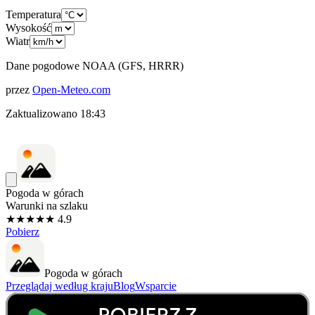
Temperatura
Wysokość
Wiatr
Dane pogodowe NOAA (GFS, HRRR)
przez
Open-Meteo.com
Zaktualizowano
18:43
Pogoda w górach
Warunki na szlaku
★★★★★ 4.9
Pobierz
Pogoda w górach
Przeglądaj według kraju
Blog
Wsparcie