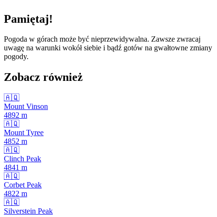
Pamiętaj!
Pogoda w górach może być nieprzewidywalna. Zawsze zwracaj
uwagę na warunki wokół siebie i bądź gotów na gwałtowne zmiany
pogody.
Zobacz również
🇦🇶
Mount Vinson
4892
m
🇦🇶
Mount Tyree
4852
m
🇦🇶
Clinch Peak
4841
m
🇦🇶
Corbet Peak
4822
m
🇦🇶
Silverstein Peak