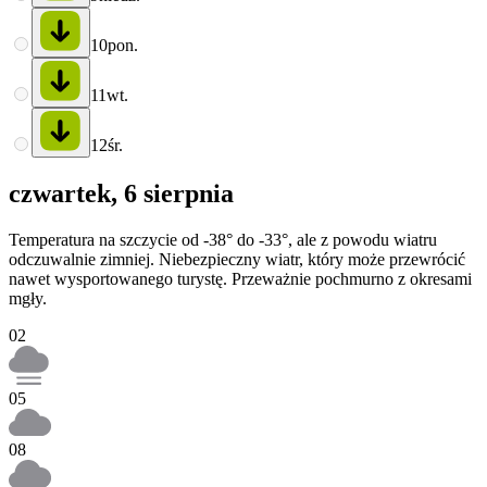
10
pon.
11
wt.
12
śr.
czwartek, 6 sierpnia
Temperatura na szczycie od -38° do -33°, ale z powodu wiatru
odczuwalnie zimniej. Niebezpieczny wiatr, który może przewrócić
nawet wysportowanego turystę. Przeważnie pochmurno z okresami
mgły.
02
05
08