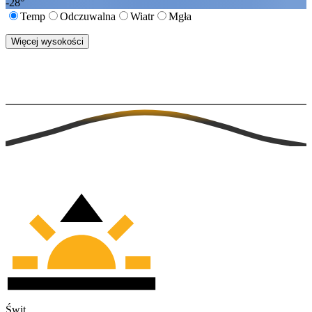
-28
°
Temp
Odczuwalna
Wiatr
Mgła
Więcej wysokości
Świt