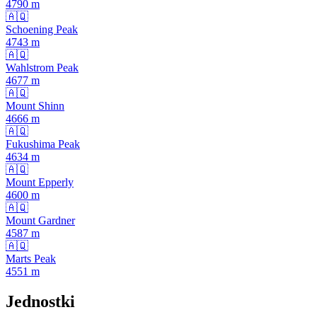
4790
m
🇦🇶
Schoening Peak
4743
m
🇦🇶
Wahlstrom Peak
4677
m
🇦🇶
Mount Shinn
4666
m
🇦🇶
Fukushima Peak
4634
m
🇦🇶
Mount Epperly
4600
m
🇦🇶
Mount Gardner
4587
m
🇦🇶
Marts Peak
4551
m
Jednostki