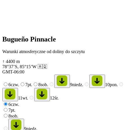
Bugueño Pinnacle
Warunki atmosferyczne od doliny do szczytu
↑
4400
m
78°37’S
,
85°15’W
🇦🇶
GMT-06:00
6
czw.
7
pt.
8
sob.
9
niedz.
10
pon.
11
wt.
12
śr.
6
czw.
7
pt.
8
sob.
9
niedz.