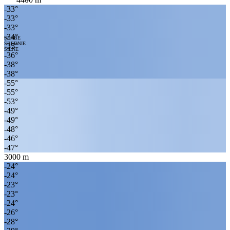
-33
°
-33
°
-33
°
-34
°
SŁABE
ŚREDNIE
-35
°
SILNE
-36
°
-38
°
-38
°
-55
°
-55
°
-53
°
-49
°
-49
°
-48
°
-46
°
-47
°
3000
m
-24
°
-24
°
-23
°
-23
°
-24
°
-26
°
-28
°