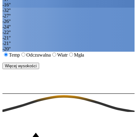
-16
°
-32
°
-27
°
-26
°
-24
°
-22
°
-21
°
-21
°
-20
°
Temp
Odczuwalna
Wiatr
Mgła
Więcej wysokości