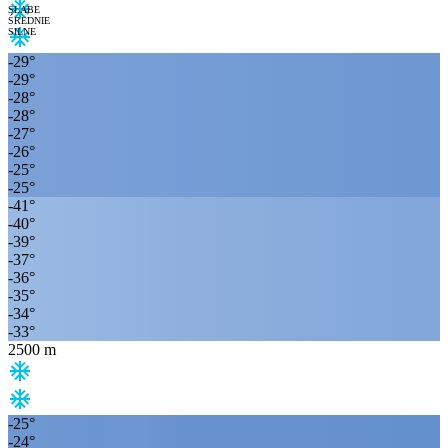
SŁABE
ŚREDNIE
SILNE
-29
°
-29
°
-28
°
-28
°
-27
°
-26
°
-25
°
-25
°
-41
°
-40
°
-39
°
-37
°
-36
°
-35
°
-34
°
-33
°
2500
m
-25
°
-24
°