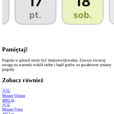
Pamiętaj!
Pogoda w górach może być nieprzewidywalna. Zawsze zwracaj
uwagę na warunki wokół siebie i bądź gotów na gwałtowne zmiany
pogody.
Zobacz również
🇦🇶
Mount Vinson
4892
m
🇦🇶
Mount Tyree
4852
m