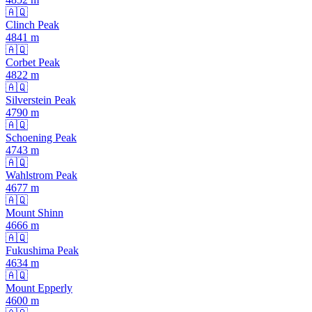
🇦🇶
Clinch Peak
4841
m
🇦🇶
Corbet Peak
4822
m
🇦🇶
Silverstein Peak
4790
m
🇦🇶
Schoening Peak
4743
m
🇦🇶
Wahlstrom Peak
4677
m
🇦🇶
Mount Shinn
4666
m
🇦🇶
Fukushima Peak
4634
m
🇦🇶
Mount Epperly
4600
m