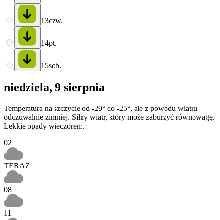
13
czw.
14
pt.
15
sob.
niedziela, 9 sierpnia
Temperatura na szczycie od -29° do -25°, ale z powodu wiatru
odczuwalnie zimniej. Silny wiatr, który może zaburzyć równowagę.
Lekkie opady wieczorem.
02
TERAZ
08
11