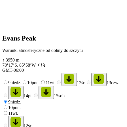
Evans Peak
Warunki atmosferyczne od doliny do szczytu
↑
3950
m
78°17’S
,
85°58’W
🇦🇶
GMT-06:00
9
niedz.
10
pon.
11
wt.
12
śr.
13
czw.
14
pt.
15
sob.
9
niedz.
10
pon.
11
wt.
12
śr.