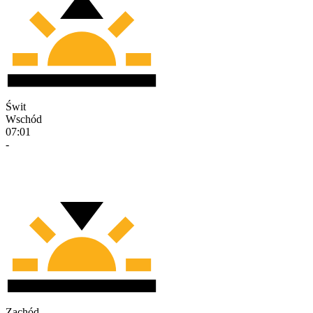
Świt
Wschód
07:01
-
Zachód