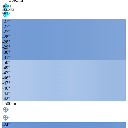
3595
m
SŁABE
ŚREDNIE
SILNE
-27
°
-27
°
-27
°
-28
°
-28
°
-29
°
-30
°
-31
°
-50
°
-49
°
-47
°
-46
°
-47
°
-46
°
-43
°
-42
°
2500
m
-24
°