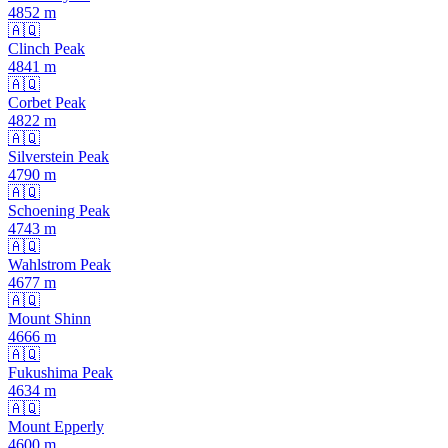
4852
m
🇦🇶
Clinch Peak
4841
m
🇦🇶
Corbet Peak
4822
m
🇦🇶
Silverstein Peak
4790
m
🇦🇶
Schoening Peak
4743
m
🇦🇶
Wahlstrom Peak
4677
m
🇦🇶
Mount Shinn
4666
m
🇦🇶
Fukushima Peak
4634
m
🇦🇶
Mount Epperly
4600
m