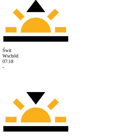
Świt
Wschód
07:18
-