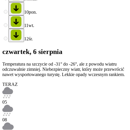
10
pon.
11
wt.
12
śr.
czwartek, 6 sierpnia
Temperatura na szczycie od -31° do -26°, ale z powodu wiatru
odczuwalnie zimniej. Niebezpieczny wiatr, który może przewrócić
nawet wysportowanego turystę. Lekkie opady wczesnym rankiem.
TERAZ
05
08