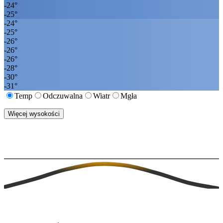
-24
°
-25
°
-24
°
-25
°
-26
°
-26
°
-26
°
-28
°
-30
°
-31
°
Temp
Odczuwalna
Wiatr
Mgła
Więcej wysokości