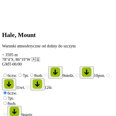
Hale, Mount
Warunki atmosferyczne od doliny do szczytu
↑
3595
m
78°4’S
,
86°19’W
🇦🇶
GMT-06:00
6
czw.
7
pt.
8
sob.
9
niedz.
10
pon.
11
wt.
12
śr.
6
czw.
7
pt.
8
sob.
9
niedz.