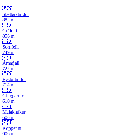
🇫🇴
Slættaratindur
882
m
🇫🇴
Gráfelli
856
m
🇫🇴
Sornfelli
749
m
🇫🇴
Árnafjall
722
m
🇫🇴
Eysturtindur
714
m
🇫🇴
Gluggarnir
610
m
🇫🇴
Malaknúkur
606
m
🇫🇴
Koppenni
606
m