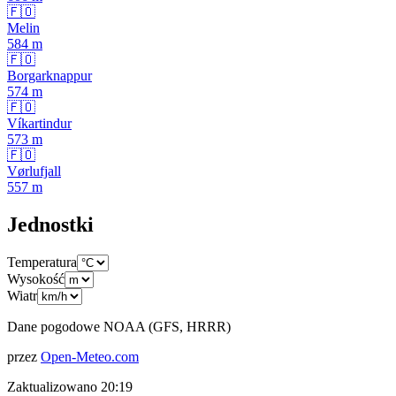
🇫🇴
Melin
584
m
🇫🇴
Borgarknappur
574
m
🇫🇴
Víkartindur
573
m
🇫🇴
Vørlufjall
557
m
Jednostki
Temperatura
Wysokość
Wiatr
Dane pogodowe NOAA (GFS, HRRR)
przez
Open-Meteo.com
Zaktualizowano
20:19