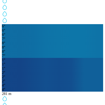
6
°
6
°
6
°
7
°
8
°
8
°
8
°
7
°
1
°
1
°
1
°
2
°
2
°
2
°
4
°
4
°
281
m