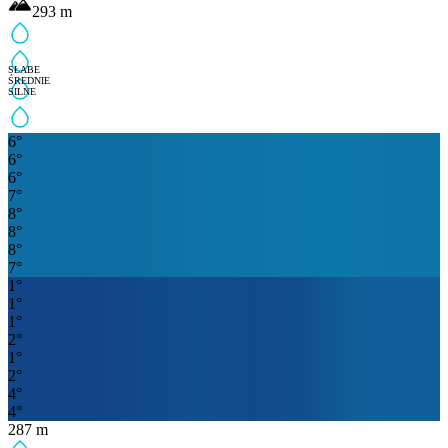
293
m
SŁABE
ŚREDNIE
SILNE
6
°
6
°
6
°
7
°
8
°
8
°
8
°
7
°
1
°
1
°
1
°
2
°
1
°
2
°
4
°
4
°
287
m