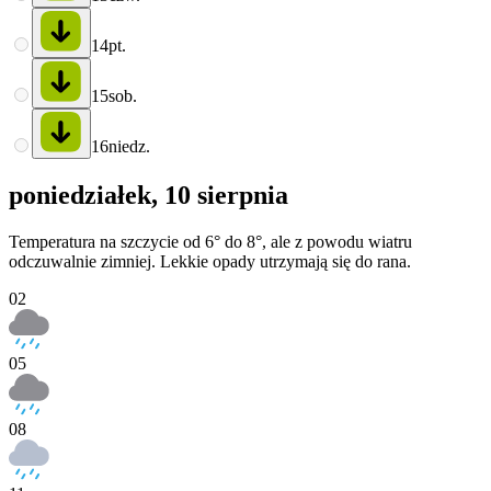
14
pt.
15
sob.
16
niedz.
poniedziałek, 10 sierpnia
Temperatura na szczycie od 6° do 8°, ale z powodu wiatru
odczuwalnie zimniej. Lekkie opady utrzymają się do rana.
02
05
08