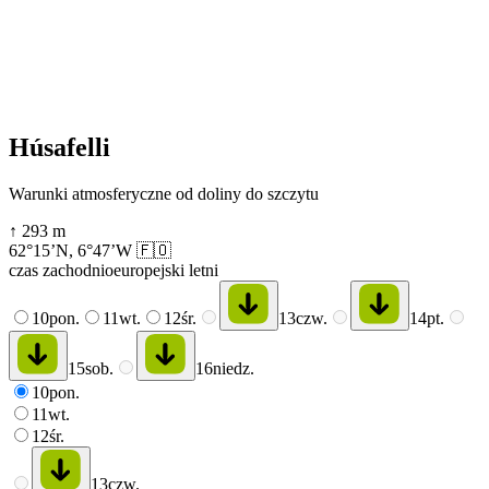
Húsafelli
Warunki atmosferyczne od doliny do szczytu
↑
293
m
62°15’N
,
6°47’W
🇫🇴
czas zachodnioeuropejski letni
10
pon.
11
wt.
12
śr.
13
czw.
14
pt.
15
sob.
16
niedz.
10
pon.
11
wt.
12
śr.
13
czw.