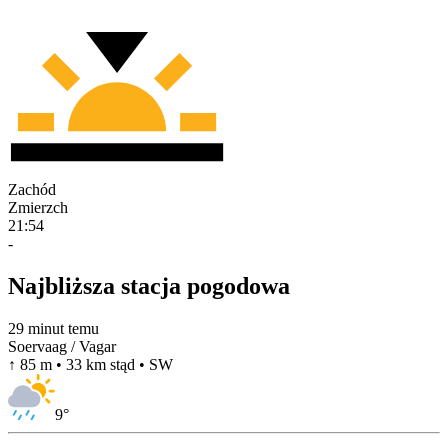
Zachód
Zmierzch
21:54
-
Najbliższa stacja pogodowa
29 minut temu
Soervaag / Vagar
↑ 85 m • 33 km stąd • SW
9
°