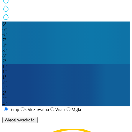
6
°
6
°
6
°
7
°
8
°
8
°
8
°
7
°
1
°
1
°
1
°
2
°
2
°
2
°
4
°
4
°
Temp
Odczuwalna
Wiatr
Mgła
Więcej wysokości