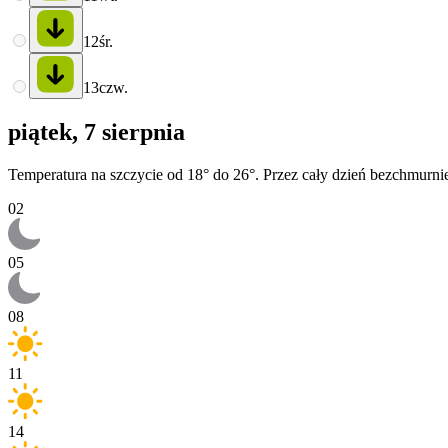
12
śr.
13
czw.
piątek, 7 sierpnia
Temperatura na szczycie od 18° do 26°. Przez cały dzień bezchmurni
02
05
08
11
14