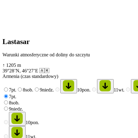
Lastasar
Warunki atmosferyczne od doliny do szczytu
↑
1205
m
39°28’N
,
46°27’E
🇦🇲
Armenia (czas standardowy)
7
pt.
8
sob.
9
niedz.
10
pon.
11
wt.
7
pt.
8
sob.
9
niedz.
10
pon.
11
wt.