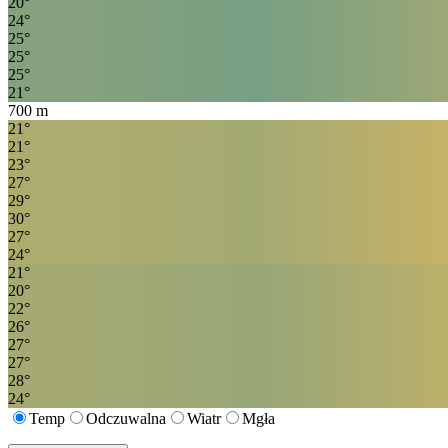
20
°
24
°
25
°
25
°
25
°
21
°
700
m
21
°
21
°
23
°
27
°
29
°
30
°
27
°
24
°
21
°
20
°
22
°
26
°
27
°
27
°
28
°
24
°
Temp
Odczuwalna
Wiatr
Mgła