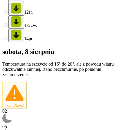
12
śr.
13
czw.
14
pt.
sobota, 8 sierpnia
Temperatura na szczycie od 16° do 20°, ale z powodu wiatru
odczuwalnie zimniej. Rano bezchmurnie, po południu
zachmurzenie.
Heat Wave!
02
05