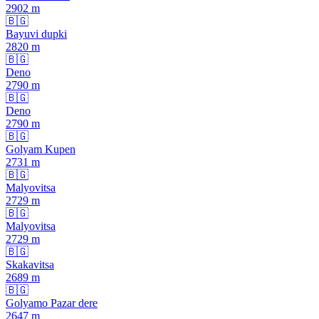
2902
m
🇧🇬
Bayuvi dupki
2820
m
🇧🇬
Deno
2790
m
🇧🇬
Deno
2790
m
🇧🇬
Golyam Kupen
2731
m
🇧🇬
Malyovitsa
2729
m
🇧🇬
Malyovitsa
2729
m
🇧🇬
Skakavitsa
2689
m
🇧🇬
Golyamo Pazar dere
2647
m