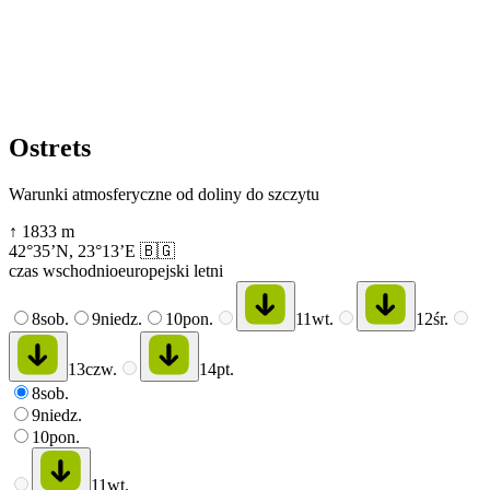
Ostrets
Warunki atmosferyczne od doliny do szczytu
↑
1833
m
42°35’N
,
23°13’E
🇧🇬
czas wschodnioeuropejski letni
8
sob.
9
niedz.
10
pon.
11
wt.
12
śr.
13
czw.
14
pt.
8
sob.
9
niedz.
10
pon.
11
wt.