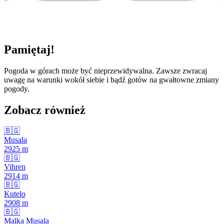
Pamiętaj!
Pogoda w górach może być nieprzewidywalna. Zawsze zwracaj
uwagę na warunki wokół siebie i bądź gotów na gwałtowne zmiany
pogody.
Zobacz również
🇧🇬
Musala
2925
m
🇧🇬
Vihren
2914
m
🇧🇬
Kutelo
2908
m
🇧🇬
Malka Musala