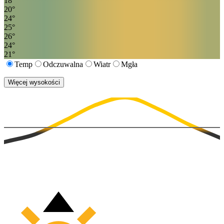
18
°
20
°
24
°
25
°
26
°
24
°
21
°
Temp
Odczuwalna
Wiatr
Mgła
Więcej wysokości