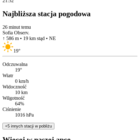
21:52
Najbliższa stacja pogodowa
26 minut temu
Sofia Observ.
↑ 586 m • 19 km stąd • NE
19
°
Odczuwalna
19°
Wiatr
0 km/h
Widoczność
10 km
Wilgotność
64%
Ciśnienie
1016 hPa
+5 innych stacji w pobliżu
Więcej w naszej apce