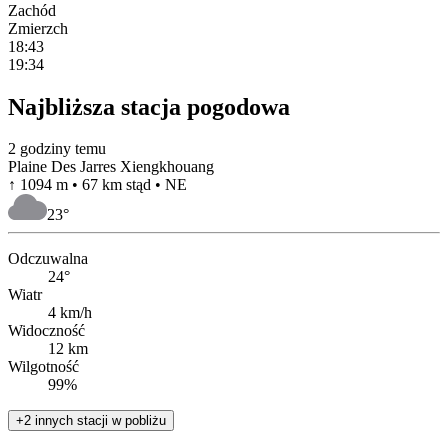
Zachód
Zmierzch
18:43
19:34
Najbliższa stacja pogodowa
2 godziny temu
Plaine Des Jarres Xiengkhouang
↑ 1094 m • 67 km stąd • NE
23
°
Odczuwalna
24°
Wiatr
4 km/h
Widoczność
12 km
Wilgotność
99%
+2 innych stacji w pobliżu