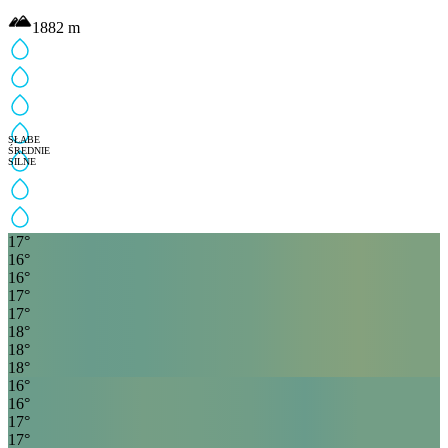
1882
m
SŁABE
ŚREDNIE
SILNE
17
°
16
°
16
°
17
°
17
°
18
°
18
°
18
°
16
°
16
°
17
°
17
°