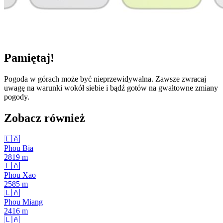
Pamiętaj!
Pogoda w górach może być nieprzewidywalna. Zawsze zwracaj
uwagę na warunki wokół siebie i bądź gotów na gwałtowne zmiany
pogody.
Zobacz również
🇱🇦
Phou Bia
2819
m
🇱🇦
Phou Xao
2585
m
🇱🇦
Phou Miang
2416
m
🇱🇦