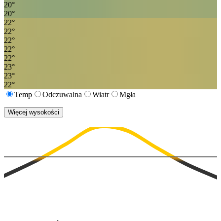
20
°
20
°
22
°
22
°
22
°
22
°
22
°
23
°
23
°
22
°
Temp
Odczuwalna
Wiatr
Mgła
Więcej wysokości