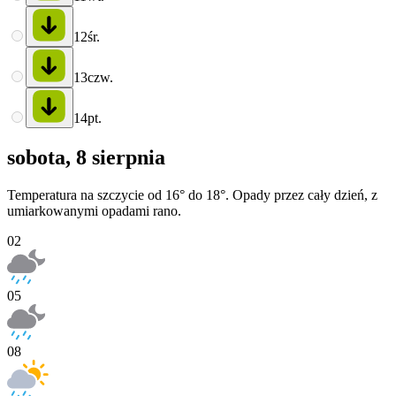
12
śr.
13
czw.
14
pt.
sobota, 8 sierpnia
Temperatura na szczycie od 16° do 18°. Opady przez cały dzień, z
umiarkowanymi opadami rano.
02
05
08