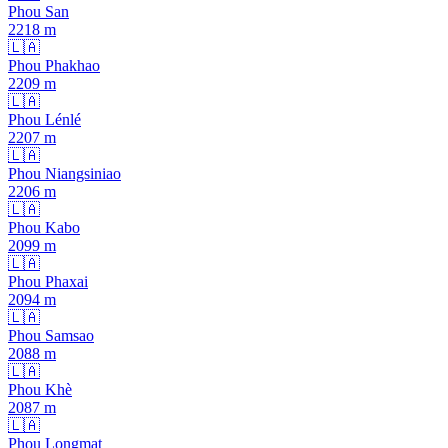
Phou San
2218
m
🇱🇦
Phou Phakhao
2209
m
🇱🇦
Phou Lénlé
2207
m
🇱🇦
Phou Niangsiniao
2206
m
🇱🇦
Phou Kabo
2099
m
🇱🇦
Phou Phaxai
2094
m
🇱🇦
Phou Samsao
2088
m
🇱🇦
Phou Khè
2087
m
🇱🇦
Phou Longmat