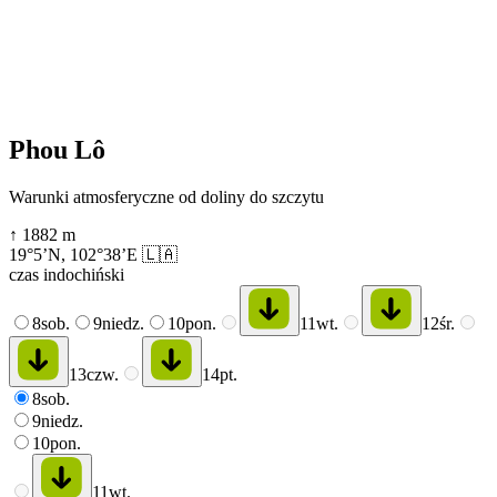
Phou Lô
Warunki atmosferyczne od doliny do szczytu
↑
1882
m
19°5’N
,
102°38’E
🇱🇦
czas indochiński
8
sob.
9
niedz.
10
pon.
11
wt.
12
śr.
13
czw.
14
pt.
8
sob.
9
niedz.
10
pon.
11
wt.