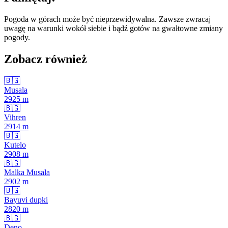
Pogoda w górach może być nieprzewidywalna. Zawsze zwracaj
uwagę na warunki wokół siebie i bądź gotów na gwałtowne zmiany
pogody.
Zobacz również
🇧🇬
Musala
2925
m
🇧🇬
Vihren
2914
m
🇧🇬
Kutelo
2908
m
🇧🇬
Malka Musala
2902
m
🇧🇬
Bayuvi dupki
2820
m
🇧🇬
Deno