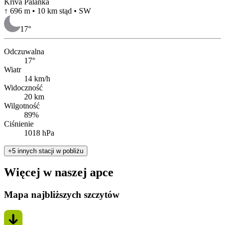
Kriva Palanka
↑ 696 m • 10 km stąd • SW
17
°
Odczuwalna
17°
Wiatr
14 km/h
Widoczność
20 km
Wilgotność
89%
Ciśnienie
1018 hPa
+5 innych stacji w pobliżu
Więcej w naszej apce
Mapa najbliższych szczytów