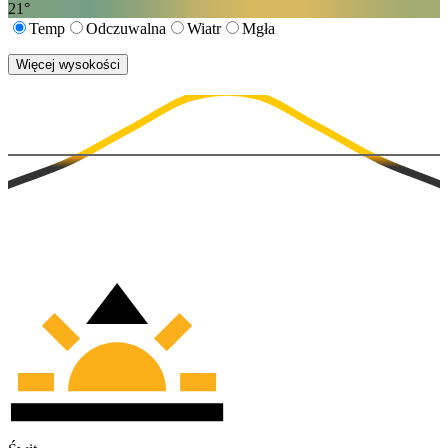
21
°
Temp
Odczuwalna
Wiatr
Mgła
Więcej wysokości