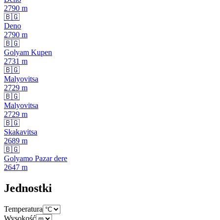
2790
m
🇧🇬
Deno
2790
m
🇧🇬
Golyam Kupen
2731
m
🇧🇬
Malyovitsa
2729
m
🇧🇬
Malyovitsa
2729
m
🇧🇬
Skakavitsa
2689
m
🇧🇬
Golyamo Pazar dere
2647
m
Jednostki
Temperatura
Wysokość