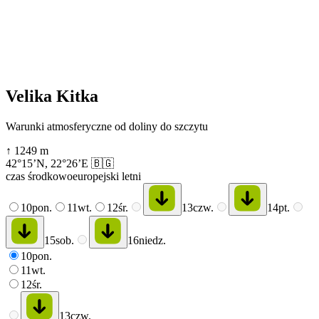
Velika Kitka
Warunki atmosferyczne od doliny do szczytu
↑
1249
m
42°15’N
,
22°26’E
🇧🇬
czas środkowoeuropejski letni
10
pon.
11
wt.
12
śr.
13
czw.
14
pt.
15
sob.
16
niedz.
10
pon.
11
wt.
12
śr.
13
czw.